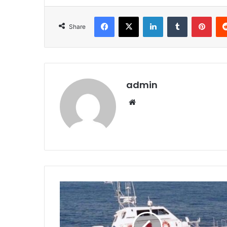
Facebook
X
LinkedIn
Tumblr
Pint
Share
admin
Website