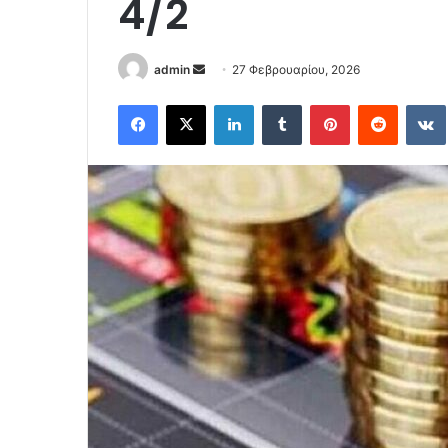
4/2
Send
admin
27 Φεβρουαρίου, 2026
an
Facebook
X
LinkedIn
Tumblr
Pinterest
Reddit
email