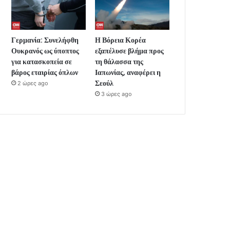
Γερμανία: Συνελήφθη
Η Βόρεια Κορέα
Ουκρανός ως ύποπτος
εξαπέλυσε βλήμα προς
για κατασκοπεία σε
τη θάλασσα της
βάρος εταιρίας όπλων
Ιαπωνίας, αναφέρει η
Σεούλ
2 ώρες ago
3 ώρες ago