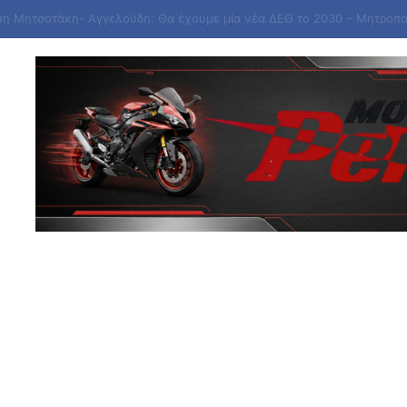
ό τη Βρετανία τη συγχώνευση 110 δισ. της Warner Bros. με την Paramou