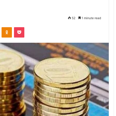
52
1 minute read
VKontakte
Odnoklassniki
Pocket