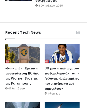
συνεργάτες του
8 Οκτωβρίου, 2025
Recent Tech News
«Ναι» από τη Βρετανία
30 χρόνια από το χρυσό
τη συγχώνευση 110 δισ.
του Κακλαμανάκη στην
της Warner Bros. με
Ατλάντα: «Ευλογημένος
την Paramount
που οι άνθρωποι μού
χαμογελούν»
41 λεπτά ago
1 ώρα ago