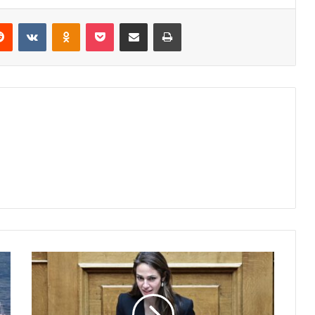
erest
Reddit
VKontakte
Odnoklassniki
Pocket
Share via Email
Print