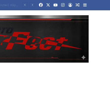
Facebook
X
YouTube
Instagram
Log In
Random Article
Sidebar
nt