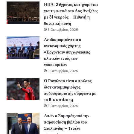
ΗΠΑ: 29χρονος κατηγορείται
για τη φωτιά στο Λος Άντζελες
με 31 νεκρούς – Πιθανή η
θανατική ποινή
8 Οκτωβρίου, 2025
Αναδιαμορφώνεται ο
υγειονομικός χάρτης:
«Έρχονται» συγχωνεύσεις
κλινικών εντός των
νοσοκομείων
9 Οκτωβρίου, 2025
Ο Ρονάλντο είναι ο πρώτος
δισεκατομμυριούχος
ποδοσφαιριστής σύμφωνα με
το Bloomberg
8 Οκτωβρίου, 2025
Απών ο Σαμαράς από την
παρουσίαση βιβλίου του
Στυλιανίδη – Τι λένε