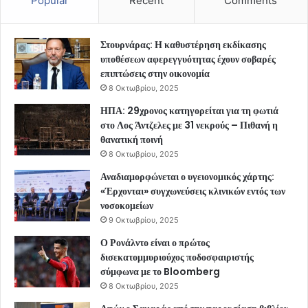
Popular
Recent
Comments
Στουρνάρας: Η καθυστέρηση εκδίκασης
υποθέσεων αφερεγγυότητας έχουν σοβαρές
επιπτώσεις στην οικονομία
8 Οκτωβρίου, 2025
ΗΠΑ: 29χρονος κατηγορείται για τη φωτιά
στο Λος Άντζελες με 31 νεκρούς – Πιθανή η
θανατική ποινή
8 Οκτωβρίου, 2025
Αναδιαμορφώνεται ο υγειονομικός χάρτης:
«Έρχονται» συγχωνεύσεις κλινικών εντός των
νοσοκομείων
9 Οκτωβρίου, 2025
Ο Ρονάλντο είναι ο πρώτος
δισεκατομμυριούχος ποδοσφαιριστής
σύμφωνα με το Bloomberg
8 Οκτωβρίου, 2025