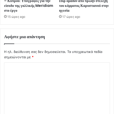
– Κύπρου: Υπογραφές για την
Πυρ ομαδόν από πρώην στελέχη
είσοδο της γαλλικής Meridiam
του κόμματος Καρυστιανού στην
στο έργο
ηγεσία
15 ώρες ago
17 ώρες ago
Αφήστε μια απάντηση
Η ηλ. διεύθυνση σας δεν δημοσιεύεται.
Τα υποχρεωτικά πεδία
σημειώνονται με
*
Σ
χ
ό
λ
ι
ο
*