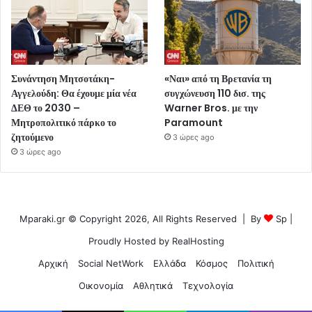
Συνάντηση Μητσοτάκη-
«Ναι» από τη Βρετανία τη
Αγγελούδη: Θα έχουμε μία νέα
συγχώνευση 110 δισ. της
ΔΕΘ το 2030 –
Warner Bros. με την
Μητροπολιτικό πάρκο το
Paramount
ζητούμενο
3 ώρες ago
3 ώρες ago
Mparaki.gr © Copyright 2026, All Rights Reserved | By
Sp
|
Proudly Hosted by
RealHosting
Αρχική
Social NetWork
Ελλάδα
Κόσμος
Πολιτική
Οικονομία
Αθλητικά
Τεχνολογία