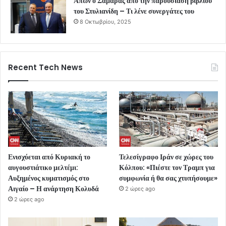
Απών ο Σαμαράς από την παρουσίαση βιβλίου
του Στυλιανίδη – Τι λένε συνεργάτες του
8 Οκτωβρίου, 2025
Recent Tech News
Ενισχύεται από Κυριακή το
Τελεσίγραφο Ιράν σε χώρες του
αυγουστιάτικο μελτέμι:
Κόλπου: «Πιέστε τον Τραμπ για
Αυξημένος κυματισμός στο
συμφωνία ή θα σας χτυπήσουμε»
Αιγαίο – Η ανάρτηση Κολυδά
2 ώρες ago
2 ώρες ago