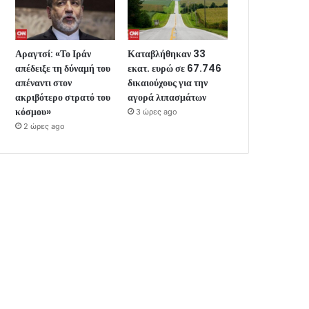
Αραγτσί: «Το Ιράν
Καταβλήθηκαν 33
απέδειξε τη δύναμή του
εκατ. ευρώ σε 67.746
απέναντι στον
δικαιούχους για την
ακριβότερο στρατό του
αγορά λιπασμάτων
κόσμου»
3 ώρες ago
2 ώρες ago