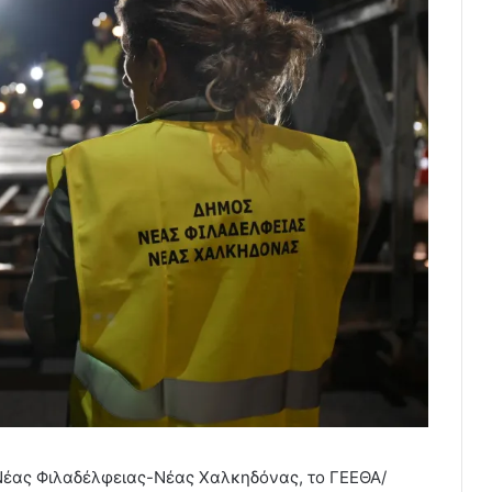
Νέας Φιλαδέλφειας-Νέας Χαλκηδόνας, το ΓΕΕΘΑ/