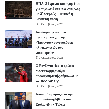
ΗΠΑ: 29χρονος κατηγορείται
για τη φωτιά στο Λος Άντζελες
με 31 νεκρούς – Πιθανή η
θανατική ποινή
8 Οκτωβρίου, 2025
Αναδιαμορφώνεται ο
υγειονομικός χάρτης:
«Έρχονται» συγχωνεύσεις
κλινικών εντός των
νοσοκομείων
9 Οκτωβρίου, 2025
Ο Ρονάλντο είναι ο πρώτος
δισεκατομμυριούχος
ποδοσφαιριστής σύμφωνα με
το Bloomberg
8 Οκτωβρίου, 2025
Απών ο Σαμαράς από την
παρουσίαση βιβλίου του
Στυλιανίδη – Τι λένε