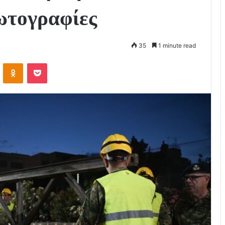
ωτογραφίες
35
1 minute read
VKontakte
Odnoklassniki
Pocket