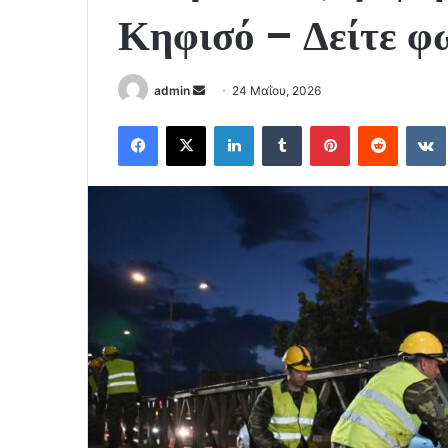
Κηφισό – Δείτε φ
Send
admin
24 Μαΐου, 2026
an
Facebook
X
LinkedIn
Tumblr
Pinterest
Reddit
email