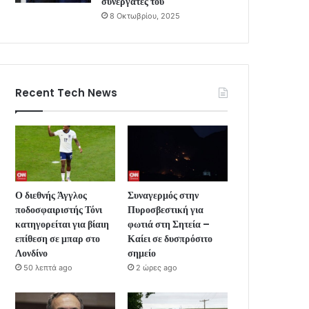
συνεργάτες του
8 Οκτωβρίου, 2025
Recent Tech News
Ο διεθνής Άγγλος
Συναγερμός στην
ποδοσφαιριστής Τόνι
Πυροσβεστική για
κατηγορείται για βίαιη
φωτιά στη Σητεία –
επίθεση σε μπαρ στο
Καίει σε δυσπρόσιτο
Λονδίνο
σημείο
50 λεπτά ago
2 ώρες ago