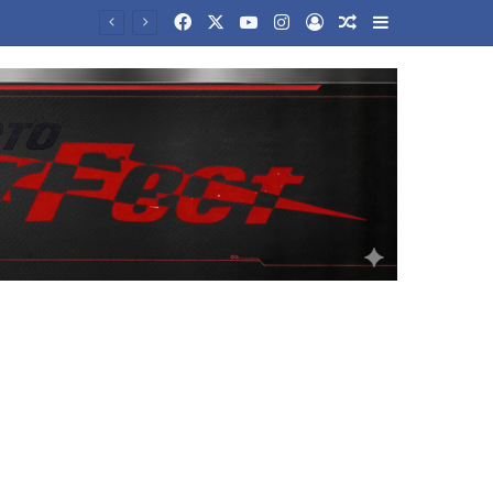
Facebook
X
YouTube
Instagram
Log In
Random Article
Sidebar
στο Λονδίνο