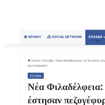
ΑΡΧΙΚΉ
SOCIAL NETWORK
ΕΛΛΆΔΑ
Home
/
Ελλάδα
/
Νέα Φιλαδέλφεια: Οι Ένοπλες Δυ
φωτογραφίες
Ελλάδα
Νέα Φιλαδέλφεια:
έστησαν πεζογέφυ