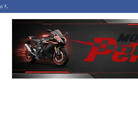
ής Άγγλος ποδοσφαιριστής Τόνι κατηγορείται για βίαιη επίθεση σε μπαρ 