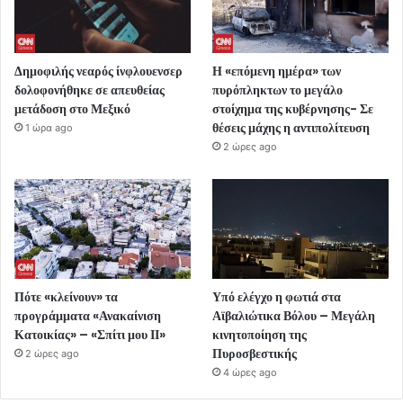
Δημοφιλής νεαρός ίνφλουενσερ
Η «επόμενη ημέρα» των
δολοφονήθηκε σε απευθείας
πυρόπληκτων το μεγάλο
μετάδοση στο Μεξικό
στοίχημα της κυβέρνησης- Σε
θέσεις μάχης η αντιπολίτευση
1 ώρα ago
2 ώρες ago
Πότε «κλείνουν» τα
Υπό ελέγχο η φωτιά στα
προγράμματα «Ανακαίνιση
Αϊβαλιώτικα Βόλου – Μεγάλη
Κατοικίας» – «Σπίτι μου ΙΙ»
κινητοποίηση της
Πυροσβεστικής
2 ώρες ago
4 ώρες ago