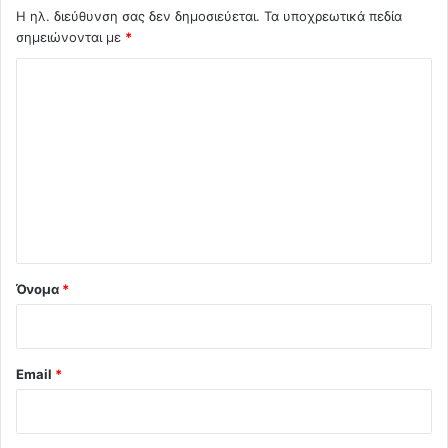
Η ηλ. διεύθυνση σας δεν δημοσιεύεται.
Τα υποχρεωτικά πεδία
σημειώνονται με
*
Σ
χ
ό
λ
ι
ο
*
Όνομα
*
Email
*