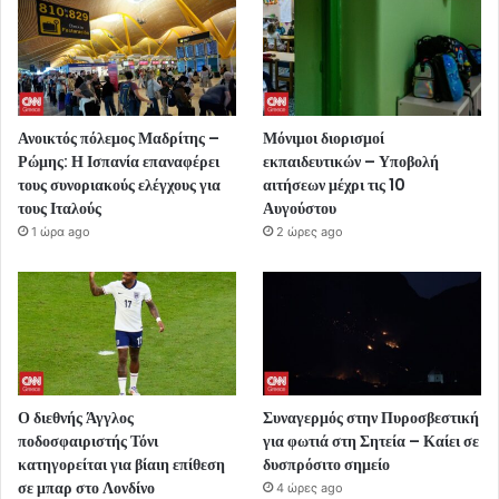
Ανοικτός πόλεμος Μαδρίτης –
Μόνιμοι διορισμοί
Ρώμης: Η Ισπανία επαναφέρει
εκπαιδευτικών – Υποβολή
τους συνοριακούς ελέγχους για
αιτήσεων μέχρι τις 10
τους Ιταλούς
Αυγούστου
1 ώρα ago
2 ώρες ago
Ο διεθνής Άγγλος
Συναγερμός στην Πυροσβεστική
ποδοσφαιριστής Τόνι
για φωτιά στη Σητεία – Καίει σε
κατηγορείται για βίαιη επίθεση
δυσπρόσιτο σημείο
σε μπαρ στο Λονδίνο
4 ώρες ago