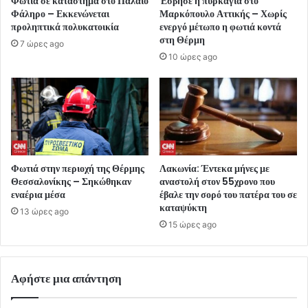
Φωτιά σε κατάστημα στο Παλαιό
Έσβησε η πυρκαγιά στο
Φάληρο – Εκκενώνεται
Μαρκόπουλο Αττικής – Χωρίς
προληπτικά πολυκατοικία
ενεργό μέτωπο η φωτιά κοντά
στη Θέρμη
7 ώρες ago
10 ώρες ago
Φωτιά στην περιοχή της Θέρμης
Λακωνία: Έντεκα μήνες με
Θεσσαλονίκης – Σηκώθηκαν
αναστολή στον 55χρονο που
εναέρια μέσα
έβαλε την σορό του πατέρα του σε
καταψύκτη
13 ώρες ago
15 ώρες ago
Αφήστε μια απάντηση