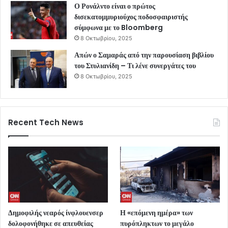
Ο Ρονάλντο είναι ο πρώτος
δισεκατομμυριούχος ποδοσφαιριστής
σύμφωνα με το Bloomberg
8 Οκτωβρίου, 2025
Απών ο Σαμαράς από την παρουσίαση βιβλίου
του Στυλιανίδη – Τι λένε συνεργάτες του
8 Οκτωβρίου, 2025
Recent Tech News
Δημοφιλής νεαρός ίνφλουενσερ
Η «επόμενη ημέρα» των
δολοφονήθηκε σε απευθείας
πυρόπληκτων το μεγάλο