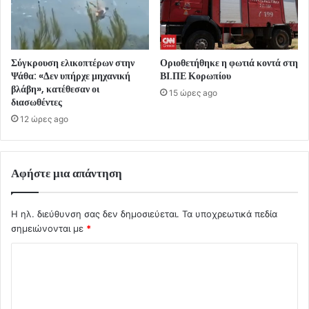
Σύγκρουση ελικοπτέρων στην
Οριοθετήθηκε η φωτιά κοντά στη
Ψάθα: «Δεν υπήρχε μηχανική
ΒΙ.ΠΕ Κορωπίου
βλάβη», κατέθεσαν οι
15 ώρες ago
διασωθέντες
12 ώρες ago
Αφήστε μια απάντηση
Η ηλ. διεύθυνση σας δεν δημοσιεύεται.
Τα υποχρεωτικά πεδία
σημειώνονται με
*
Σ
χ
ό