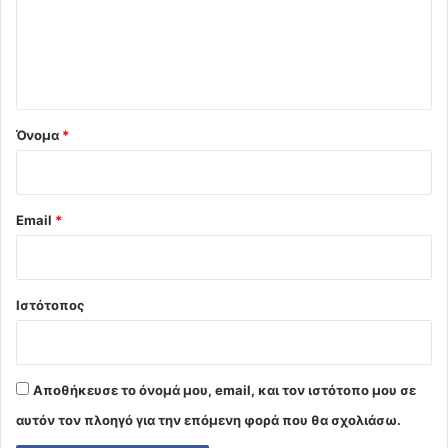
λ
ι
ο
*
Όνομα
*
Email
*
Ιστότοπος
Αποθήκευσε το όνομά μου, email, και τον ιστότοπο μου σε
αυτόν τον πλοηγό για την επόμενη φορά που θα σχολιάσω.