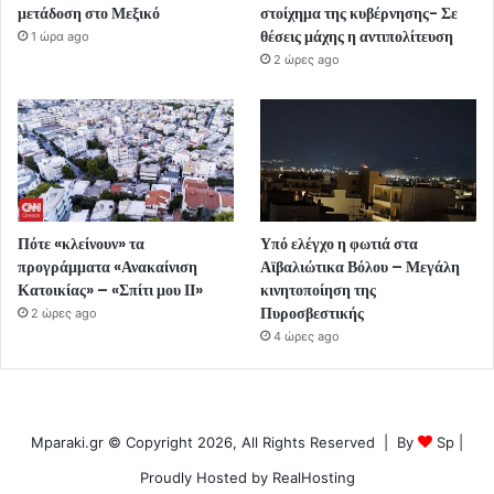
μετάδοση στο Μεξικό
στοίχημα της κυβέρνησης- Σε
θέσεις μάχης η αντιπολίτευση
1 ώρα ago
2 ώρες ago
Πότε «κλείνουν» τα
Υπό ελέγχο η φωτιά στα
προγράμματα «Ανακαίνιση
Αϊβαλιώτικα Βόλου – Μεγάλη
Κατοικίας» – «Σπίτι μου ΙΙ»
κινητοποίηση της
Πυροσβεστικής
2 ώρες ago
4 ώρες ago
Mparaki.gr © Copyright 2026, All Rights Reserved | By
Sp
|
Proudly Hosted by
RealHosting