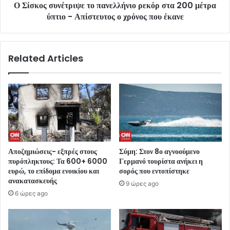
Ο Σίσκος συνέτριψε το πανελλήνιο ρεκόρ στα 200 μέτρα
ύπτιο - Απίστευτος ο χρόνος που έκανε
Related Articles
Αποζημιώσεις- εξπρές στους
Σύμη: Στον 8ο αγνοούμενο
πυρόπληκτους: Τα 600+ 6000
Γερμανό τουρίστα ανήκει η
ευρώ, το επίδομα ενοικίου και
σορός που εντοπίστηκε
ανακατασκευής
9 ώρες ago
6 ώρες ago