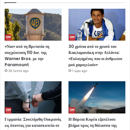
«Ναι» από τη Βρετανία τη
30 χρόνια από το χρυσό του
συγχώνευση 110 δισ. της
Κακλαμανάκη στην Ατλάντα:
Warner Bros. με την
«Ευλογημένος που οι άνθρωποι
Paramount
μού χαμογελούν»
38 λεπτά ago
1 ώρα ago
Γερμανία: Συνελήφθη Ουκρανός
Η Βόρεια Κορέα εξαπέλυσε
ως ύποπτος για κατασκοπεία σε
βλήμα προς τη θάλασσα της