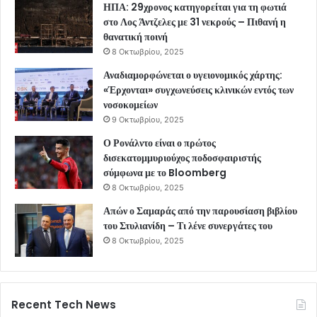
ΗΠΑ: 29χρονος κατηγορείται για τη φωτιά
στο Λος Άντζελες με 31 νεκρούς – Πιθανή η
θανατική ποινή
8 Οκτωβρίου, 2025
Αναδιαμορφώνεται ο υγειονομικός χάρτης:
«Έρχονται» συγχωνεύσεις κλινικών εντός των
νοσοκομείων
9 Οκτωβρίου, 2025
Ο Ρονάλντο είναι ο πρώτος
δισεκατομμυριούχος ποδοσφαιριστής
σύμφωνα με το Bloomberg
8 Οκτωβρίου, 2025
Απών ο Σαμαράς από την παρουσίαση βιβλίου
του Στυλιανίδη – Τι λένε συνεργάτες του
8 Οκτωβρίου, 2025
Recent Tech News