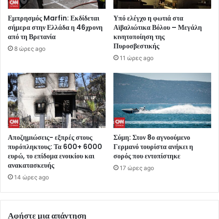
Εμπρησμός Marfin: Εκδίδεται
Υπό ελέγχο η φωτιά στα
σήμερα στην Ελλάδα η 46χρονη
Αϊβαλιώτικα Βόλου – Μεγάλη
από τη Βρετανία
κινητοποίηση της
Πυροσβεστικής
8 ώρες ago
11 ώρες ago
Αποζημιώσεις- εξπρές στους
Σύμη: Στον 8ο αγνοούμενο
πυρόπληκτους: Τα 600+ 6000
Γερμανό τουρίστα ανήκει η
ευρώ, το επίδομα ενοικίου και
σορός που εντοπίστηκε
ανακατασκευής
17 ώρες ago
14 ώρες ago
Αφήστε μια απάντηση