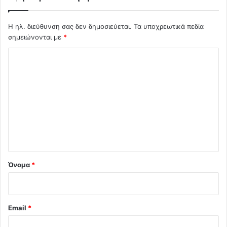
Η ηλ. διεύθυνση σας δεν δημοσιεύεται.
Τα υποχρεωτικά πεδία
σημειώνονται με
*
Σ
χ
ό
λ
ι
ο
*
Όνομα
*
Email
*