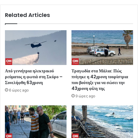
Related Articles
Από γεννήτρια ηλεκτρικού
Τραγωδία στα Μάλια: Πώς
ρεύματος η φωτιά στη Σκύρο –
πνίγηκε η 42χρονη τουρίστρια
Συνελήφθη 63χρονη
που βούτηξε για να σώσει την
43χρονη φίλη της
6 ώρες ago
9 ώρες ago