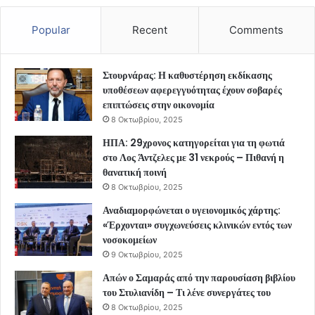
Popular
Recent
Comments
Στουρνάρας: Η καθυστέρηση εκδίκασης
υποθέσεων αφερεγγυότητας έχουν σοβαρές
επιπτώσεις στην οικονομία
8 Οκτωβρίου, 2025
ΗΠΑ: 29χρονος κατηγορείται για τη φωτιά
στο Λος Άντζελες με 31 νεκρούς – Πιθανή η
θανατική ποινή
8 Οκτωβρίου, 2025
Αναδιαμορφώνεται ο υγειονομικός χάρτης:
«Έρχονται» συγχωνεύσεις κλινικών εντός των
νοσοκομείων
9 Οκτωβρίου, 2025
Απών ο Σαμαράς από την παρουσίαση βιβλίου
του Στυλιανίδη – Τι λένε συνεργάτες του
8 Οκτωβρίου, 2025