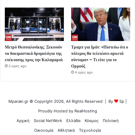
Μετρό Θεσσαλονίκης: Ξεκινούν
Τραμπ για Ιράν: «Πιστεύω ότι ο
τα δοκιμαστικά δρομολόγια της
πόλεμος θα τελειώσει αρκετά
επέκτασης προς την Καλαμαριά
σύντομα» – Τι είπε για το
Ορμούζ
3 ώρες ago
4 ώρες ago
Mparaki.gr © Copyright 2026, All Rights Reserved | By
Sp
|
Proudly Hosted by
RealHosting
Αρχική
Social NetWork
Ελλάδα
Κόσμος
Πολιτική
Οικονομία
Αθλητικά
Τεχνολογία