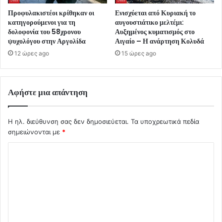
Προφυλακιστέοι κρίθηκαν οι
Ενισχύεται από Κυριακή το
κατηγορούμενοι για τη
αυγουστιάτικο μελτέμι:
δολοφονία του 58χρονου
Αυξημένος κυματισμός στο
ψυχολόγου στην Αργολίδα
Αιγαίο – Η ανάρτηση Κολυδά
12 ώρες ago
15 ώρες ago
Αφήστε μια απάντηση
Η ηλ. διεύθυνση σας δεν δημοσιεύεται.
Τα υποχρεωτικά πεδία
σημειώνονται με
*
Σ
χ
ό
λ
ι