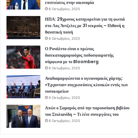
επιπτώσεις στην οικονομία
8 Οκτωβρίου, 2025
ΗΠΑ: 29χρονος κατηγορείται για τη φωτιά
στο Λος Άντζελες με 31 νεκρούς – Πιθανή η
θανατική ποινή
8 Οκτωβρίου, 2025
Ο Ρονάλντο είναι ο πρώτος
δισεκατομμυριούχος ποδοσφαιριστής
σύμφωνα με το Bloomberg
8 Οκτωβρίου, 2025
Αναδιαμορφώνεται ο υγειονομικός χάρτης:
«Έρχονται» συγχωνεύσεις κλινικών εντός των
νοσοκομείων
9 Οκτωβρίου, 2025
Απών ο Σαμαράς από την παρουσίαση βιβλίου
του Στυλιανίδη – Τι λένε συνεργάτες του
8 Οκτωβρίου, 2025