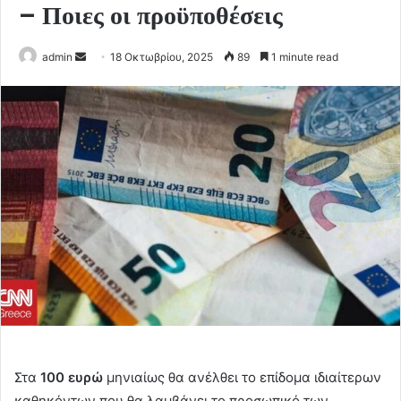
– Ποιες οι προϋποθέσεις
Send
admin
18 Οκτωβρίου, 2025
89
1 minute read
an
email
Στα
100 ευρώ
μηνιαίως θα ανέλθει το επίδομα ιδιαίτερων
καθηκόντων που θα λαμβάνει το προσωπικό των