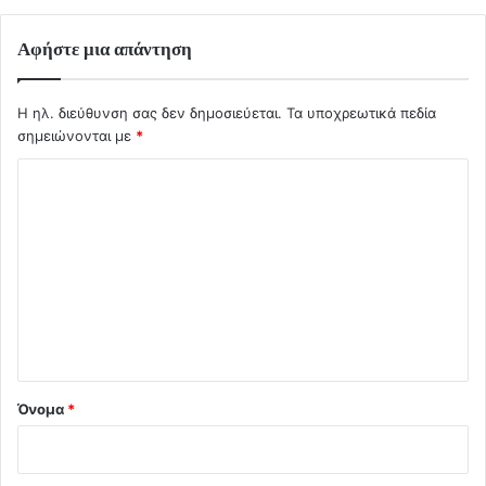
Αφήστε μια απάντηση
Η ηλ. διεύθυνση σας δεν δημοσιεύεται.
Τα υποχρεωτικά πεδία
σημειώνονται με
*
Σ
χ
ό
λ
ι
ο
*
Όνομα
*