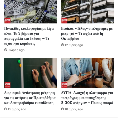
Πινακίδες κυκλοφορίας με λίγα
Ενοίκια: «Τέλος» οι πληρωμές με
κλικ: Τα 3 βήματα για
μετρητά – Τι ισχύει από 1η
παραγγελία και έκδοση – Τι
Οκτωβρίου
ισχύει για κυρώσεις
12 ώρες ago
9 ώρες ago
Διορισμοί: Αντίστροφη μέτρηση
ΔΥΠΑ: Ανοιχτή η πλατφόρμα για
για τις αιτήσεις σε Πρωτοβάθμια
το πρόγραμμα απασχόλησης
και Δευτεροβάθμια εκπαίδευση
8.000 ανέργων – Ποιους αφορά
15 ώρες ago
18 ώρες ago