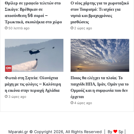
Θρίλερ σε γραφείο τελετών στο
Ο νέος χάρτης για το χωροταξικό
Σικάγο: Βρέθηκαν σε
στον Τουρισμό: Τι ισχύει για
αποσύνθεση 56 σοροί –
νησιά και βραχυχρόνιες
Τρωκτικά, σκουλήκια στο χώρο
μισθώσεις
50 λεπτά ago
2 ώρες ago
Φωτιά στη Σητεία: Ολονύχτια
Ποιος θα ελέγχει τα πλοία; Το
μάχη με τις φλόγες – Καλύτερη
παιχνίδι ΗΠΑ, Ιράν, Ομάν για το
η εικόνα στην περιοχή Αχλάδια
Ορμούζ και η συμφωνία που δεν
έρχεται
3 ώρες ago
4 ώρες ago
Mparaki.gr © Copyright 2026, All Rights Reserved | By
Sp
|