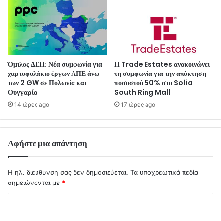
Όμιλος ΔΕΗ: Νέα συμφωνία για
Η Trade Estates ανακοινώνει
χαρτοφυλάκιο έργων ΑΠΕ άνω
τη συμφωνία για την απόκτηση
των 2 GW σε Πολωνία και
ποσοστού 50% στο Sofia
Ουγγαρία
South Ring Mall
14 ώρες ago
17 ώρες ago
Αφήστε μια απάντηση
Η ηλ. διεύθυνση σας δεν δημοσιεύεται.
Τα υποχρεωτικά πεδία
σημειώνονται με
*
Σ
χ