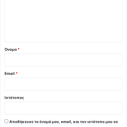
ό
λ
ι
ο
*
Όνομα
*
Email
*
Ιστότοπος
Αποθήκευσε το όνομά μου, email, και τον ιστότοπο μου σε