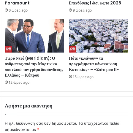
Paramount
Επενδύσεις 1 δισ. ως το 2028
6 ώρες ago
9 ώρες ago
Τιερύ Ντεό (Meridiam): Ο
Πότε «κλείνουν» τα
άνθρωπος από την Μαρτινίκα
προγράμματα «Ανακαίνιση
που έλυσε τον γρίφο διασύνδεσης
Κατοικίας» – «Σπίτι μου ΙΙ»
Ελλάδας – Κύπρου
15 ώρες ago
12 ώρες ago
Αφήστε μια απάντηση
Η ηλ. διεύθυνση σας δεν δημοσιεύεται.
Τα υποχρεωτικά πεδία
σημειώνονται με
*