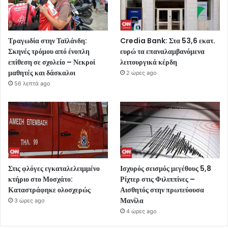
Τραγωδία στην Ταϊλάνδη:
Credia Bank: Στα 53,6 εκατ.
Σκηνές τρόμου από ένοπλη
ευρώ τα επαναλαμβανόμενα
επίθεση σε σχολείο – Νεκροί
λειτουργικά κέρδη
μαθητές και δάσκαλοι
2 ώρες ago
56 λεπτά ago
Στις φλόγες εγκαταλελειμμένο
Ισχυρός σεισμός μεγέθους 5,8
κτήριο στο Μοσχάτο:
Ρίχτερ στις Φιλιππίνες –
Καταστράφηκε ολοσχερώς
Αισθητός στην πρωτεύουσα
Μανίλα
3 ώρες ago
4 ώρες ago