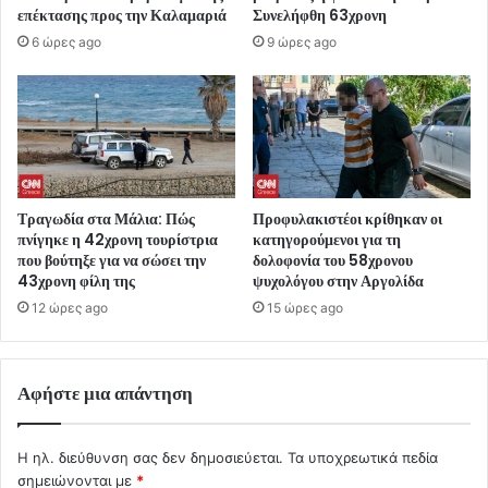
επέκτασης προς την Καλαμαριά
Συνελήφθη 63χρονη
6 ώρες ago
9 ώρες ago
Τραγωδία στα Μάλια: Πώς
Προφυλακιστέοι κρίθηκαν οι
πνίγηκε η 42χρονη τουρίστρια
κατηγορούμενοι για τη
που βούτηξε για να σώσει την
δολοφονία του 58χρονου
43χρονη φίλη της
ψυχολόγου στην Αργολίδα
12 ώρες ago
15 ώρες ago
Αφήστε μια απάντηση
Η ηλ. διεύθυνση σας δεν δημοσιεύεται.
Τα υποχρεωτικά πεδία
σημειώνονται με
*