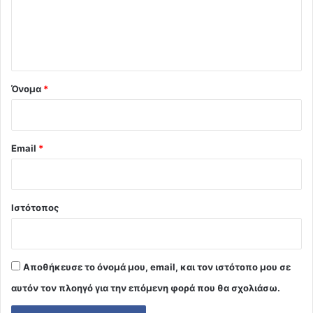
λ
ι
ο
*
Όνομα
*
Email
*
Ιστότοπος
Αποθήκευσε το όνομά μου, email, και τον ιστότοπο μου σε
αυτόν τον πλοηγό για την επόμενη φορά που θα σχολιάσω.