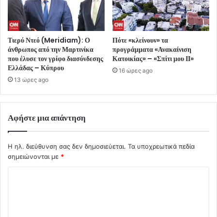
Τιερύ Ντεό (Meridiam): Ο
Πότε «κλείνουν» τα
άνθρωπος από την Μαρτινίκα
προγράμματα «Ανακαίνιση
που έλυσε τον γρίφο διασύνδεσης
Κατοικίας» – «Σπίτι μου ΙΙ»
Ελλάδας – Κύπρου
16 ώρες ago
13 ώρες ago
Αφήστε μια απάντηση
Η ηλ. διεύθυνση σας δεν δημοσιεύεται.
Τα υποχρεωτικά πεδία
σημειώνονται με
*
Σ
χ
ό