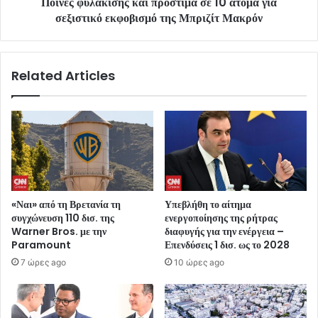
Ποινές φυλάκισης και πρόστιμα σε 10 άτομα για
σεξιστικό εκφοβισμό της Μπριζίτ Μακρόν
Related Articles
«Ναι» από τη Βρετανία τη
Υπεβλήθη το αίτημα
συγχώνευση 110 δισ. της
ενεργοποίησης της ρήτρας
Warner Bros. με την
διαφυγής για την ενέργεια –
Paramount
Επενδύσεις 1 δισ. ως το 2028
7 ώρες ago
10 ώρες ago