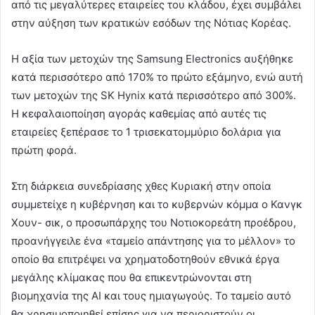
από τις μεγαλύτερες εταιρείες του κλάδου, έχει συμβάλει
στην αύξηση των κρατικών εσόδων της Νότιας Κορέας.
Η αξία των μετοχών της Samsung Electronics αυξήθηκε
κατά περισσότερο από 170% το πρώτο εξάμηνο, ενώ αυτή
των μετοχών της SK Hynix κατά περισσότερο από 300%.
Η κεφαλαιοποίηση αγοράς καθεμίας από αυτές τις
εταιρείες ξεπέρασε το 1 τρισεκατομμύριο δολάρια για
πρώτη φορά.
Στη διάρκεια συνεδρίασης χθες Κυριακή στην οποία
συμμετείχε η κυβέρνηση και το κυβερνών κόμμα ο Κανγκ
Χουν- σικ, ο προσωπάρχης του Νοτιοκορεάτη προέδρου,
προανήγγειλε ένα «ταμείο απάντησης για το μέλλον» το
οποίο θα επιτρέψει να χρηματοδοτηθούν εθνικά έργα
μεγάλης κλίμακας που θα επικεντρώνονται στη
βιομηχανία της AI και τους ημιαγωγούς. Το ταμείο αυτό
θα χρησιμοποιηθεί επίσης για να περιοριστούν οι