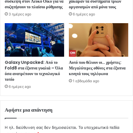
σύσκεψη στον Λευκό Οίκο για να
χάκαραν τα συστήματα τριών
συζητήσουν το πλαίσιο ρύθμισης
οργανισμών από μόνα τους
3 ημέρες ago
6 ημέρες ago
Galaxy Unpacked: Από το
Αυτό που θέλουν οι… χρήστες:
Fold8 στα έξυπνα γυαλιά – Όλα
Μεγαλύτερες οθόνες στα έξυπνα
όσα ανατρέπουν το τεχνολογικό
κινητά τους τηλέφωνα
τοπίο
1 εβδομάδα ago
6 ημέρες ago
Αφήστε μια απάντηση
Η ηλ. διεύθυνση σας δεν δημοσιεύεται.
Τα υποχρεωτικά πεδία