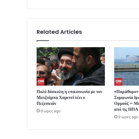
Related Articles
Πολύ δύσκολη η επικοινωνία με τον
«Παράθυρο» 
Μοτζτάμπα Χαμενεΐ λέει ο
Συμφωνία Ιρά
Πεζεσκιάν
Ορμούζ – Μ
από τις ΗΠΑ
6 ώρες ago
9 ώρες ago