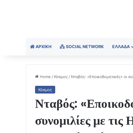
ΑΡΧΙΚΉ
SOCIAL NETWORK
ΕΛΛΆΔΑ
Home
/
Κόσμος
/
Νταβός: «Εποικοδομητικές» οι συν
Κόσμος
Νταβός: «Εποικοδο
συνομιλίες με τις