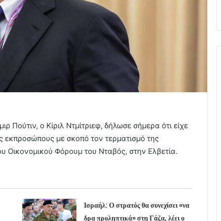
 Πούτιν, ο Κίριλ Ντμίτριεφ, δήλωσε σήμερα ότι είχε
ς εκπροσώπους με σκοπό τον τερματισμό της
του Οικονομικού Φόρουμ του Νταβός, στην Ελβετία.
Ισραήλ: Ο στρατός θα συνεχίσει «να
δρα προληπτικά» στη Γάζα, λέει ο