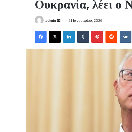
Ουκρανία, λέει ο 
Send
admin
21 Ιανουαρίου, 2026
an
Facebook
X
LinkedIn
Tumblr
Pinterest
Reddit
email