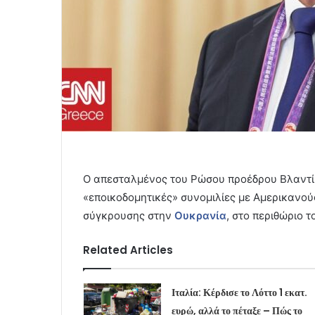
Ο απεσταλμένος του Ρώσου προέδρου Βλαντίμιρ
«εποικοδομητικές» συνομιλίες με Αμερικανού
σύγκρουσης στην
Ουκρανία
, στο περιθώριο 
Related Articles
Ιταλία: Κέρδισε το Λόττο 1 εκατ.
ευρώ, αλλά το πέταξε – Πώς το