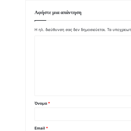
Αφήστε μια απάντηση
Η ηλ. διεύθυνση σας δεν δημοσιεύεται.
Τα υποχρεωτ
Σ
χ
ό
λ
ι
ο
*
Όνομα
*
Email
*