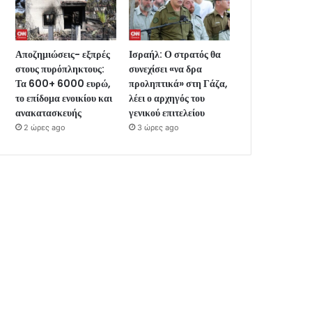
Αποζημιώσεις- εξπρές
Ισραήλ: Ο στρατός θα
στους πυρόπληκτους:
συνεχίσει «να δρα
Τα 600+ 6000 ευρώ,
προληπτικά» στη Γάζα,
το επίδομα ενοικίου και
λέει ο αρχηγός του
ανακατασκευής
γενικού επιτελείου
2 ώρες ago
3 ώρες ago