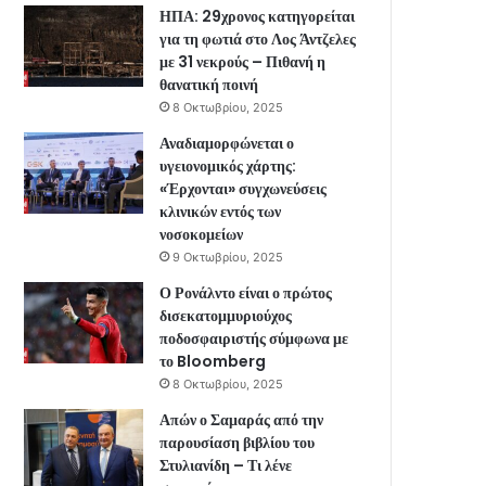
ΗΠΑ: 29χρονος κατηγορείται
για τη φωτιά στο Λος Άντζελες
με 31 νεκρούς – Πιθανή η
θανατική ποινή
8 Οκτωβρίου, 2025
Αναδιαμορφώνεται ο
υγειονομικός χάρτης:
«Έρχονται» συγχωνεύσεις
κλινικών εντός των
νοσοκομείων
9 Οκτωβρίου, 2025
Ο Ρονάλντο είναι ο πρώτος
δισεκατομμυριούχος
ποδοσφαιριστής σύμφωνα με
το Bloomberg
8 Οκτωβρίου, 2025
Απών ο Σαμαράς από την
παρουσίαση βιβλίου του
Στυλιανίδη – Τι λένε