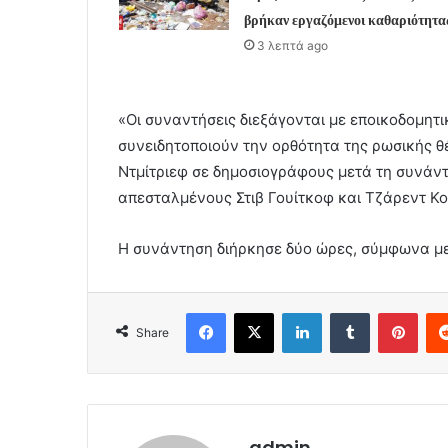
βρήκαν εργαζόμενοι καθαριότητα
3 λεπτά ago
«Οι συναντήσεις διεξάγονται με εποικοδομητι
συνειδητοποιούν την ορθότητα της ρωσικής θ
Ντμίτριεφ σε δημοσιογράφους μετά τη συνάντ
απεσταλμένους Στιβ Γουίτκοφ και Τζάρεντ Κ
Η συνάντηση διήρκησε δύο ώρες, σύμφωνα μ
Facebook
X
LinkedIn
Tumblr
Pint
Share
admin