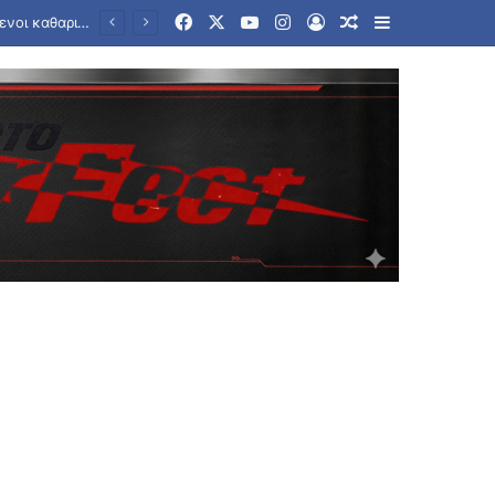
Facebook
X
YouTube
Instagram
Log In
Random Article
Sidebar
Ηλεκτρική διασύνδεση Ελλάδας – Κύπρου: Υπογραφές για την είσοδο της γαλλικής Meridiam στο έργο