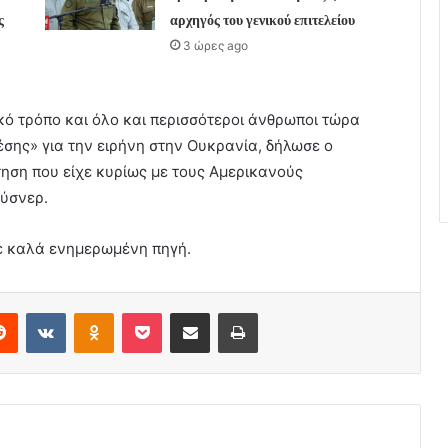
ς
αρχηγός του γενικού επιτελείου
3 ώρες ago
κό τρόπο και όλο και περισσότεροι άνθρωποι τώρα
έσης» για την ειρήνη στην Ουκρανία, δήλωσε ο
ηση που είχε κυρίως με τους Αμερικανούς
ούσνερ.
ε καλά ενημερωμένη πηγή.
erest
Reddit
VKontakte
Odnoklassniki
Pocket
Share via Email
Print