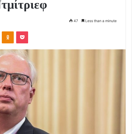
Ντμίτριεφ
47
Less than a minute
VKontakte
Odnoklassniki
Pocket