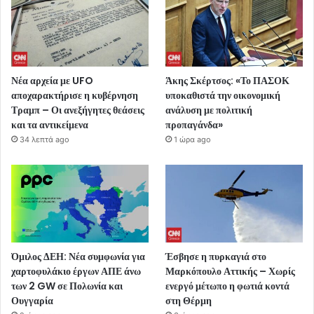
Νέα αρχεία με UFO
Άκης Σκέρτσος: «Το ΠΑΣΟΚ
αποχαρακτήρισε η κυβέρνηση
υποκαθιστά την οικονομική
Τραμπ – Οι ανεξήγητες θεάσεις
ανάλυση με πολιτική
και τα αντικείμενα
προπαγάνδα»
34 λεπτά ago
1 ώρα ago
Όμιλος ΔΕΗ: Νέα συμφωνία για
Έσβησε η πυρκαγιά στο
χαρτοφυλάκιο έργων ΑΠΕ άνω
Μαρκόπουλο Αττικής – Χωρίς
των 2 GW σε Πολωνία και
ενεργό μέτωπο η φωτιά κοντά
Ουγγαρία
στη Θέρμη