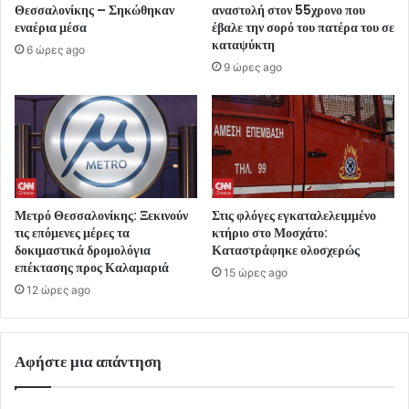
Θεσσαλονίκης – Σηκώθηκαν
αναστολή στον 55χρονο που
εναέρια μέσα
έβαλε την σορό του πατέρα του σε
καταψύκτη
6 ώρες ago
9 ώρες ago
Μετρό Θεσσαλονίκης: Ξεκινούν
Στις φλόγες εγκαταλελειμμένο
τις επόμενες μέρες τα
κτήριο στο Μοσχάτο:
δοκιμαστικά δρομολόγια
Καταστράφηκε ολοσχερώς
επέκτασης προς Καλαμαριά
15 ώρες ago
12 ώρες ago
Αφήστε μια απάντηση