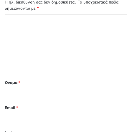
Η ηλ. διεύθυνση σας δεν δημοσιεύεται.
Τα υποχρεωτικά πεδία
σημειώνονται με
*
Σ
χ
ό
λ
ι
ο
*
Όνομα
*
Email
*