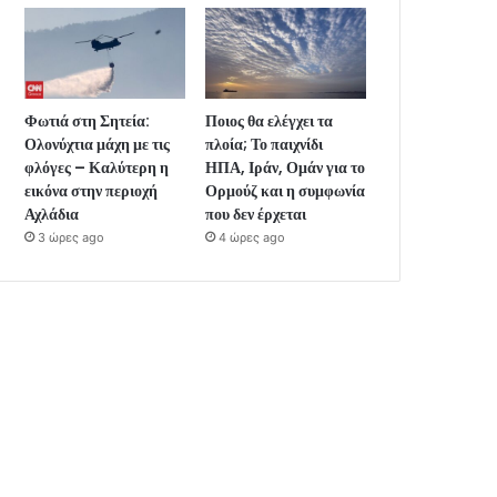
Φωτιά στη Σητεία:
Ποιος θα ελέγχει τα
Ολονύχτια μάχη με τις
πλοία; Το παιχνίδι
φλόγες – Καλύτερη η
ΗΠΑ, Ιράν, Ομάν για το
εικόνα στην περιοχή
Ορμούζ και η συμφωνία
Αχλάδια
που δεν έρχεται
3 ώρες ago
4 ώρες ago