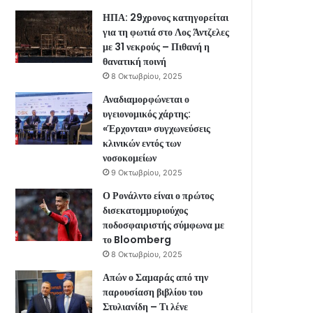
ΗΠΑ: 29χρονος κατηγορείται
για τη φωτιά στο Λος Άντζελες
με 31 νεκρούς – Πιθανή η
θανατική ποινή
8 Οκτωβρίου, 2025
Αναδιαμορφώνεται ο
υγειονομικός χάρτης:
«Έρχονται» συγχωνεύσεις
κλινικών εντός των
νοσοκομείων
9 Οκτωβρίου, 2025
Ο Ρονάλντο είναι ο πρώτος
δισεκατομμυριούχος
ποδοσφαιριστής σύμφωνα με
το Bloomberg
8 Οκτωβρίου, 2025
Απών ο Σαμαράς από την
παρουσίαση βιβλίου του
Στυλιανίδη – Τι λένε