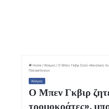
Home
/
Κόσμος
/
Ο Μπεν Γκβιρ ζητεί «θανατική π
Παλαιστίνιους
Κόσμος
Ο Μπεν Γκβιρ ζητε
τρομοκράτες», μπ