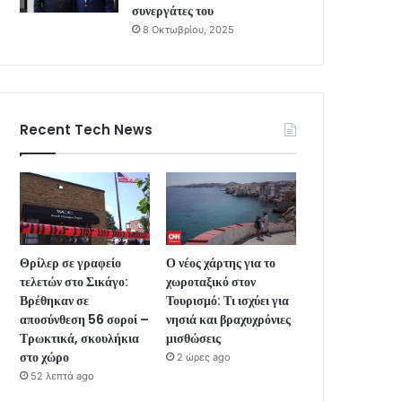
συνεργάτες του
8 Οκτωβρίου, 2025
Recent Tech News
Θρίλερ σε γραφείο
Ο νέος χάρτης για το
τελετών στο Σικάγο:
χωροταξικό στον
Βρέθηκαν σε
Τουρισμό: Τι ισχύει για
αποσύνθεση 56 σοροί –
νησιά και βραχυχρόνιες
Τρωκτικά, σκουλήκια
μισθώσεις
στο χώρο
2 ώρες ago
52 λεπτά ago