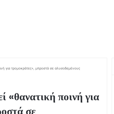
οινή για τρομοκράτες», μπροστά σε αλυσοδεμένους
ί «θανατική ποινή για
ροστά σε