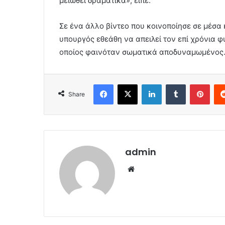
μειωθεί δραματικά», είπε.
Σε ένα άλλο βίντεο που κοινοποίησε σε μέσα
υπουργός εθεάθη να απειλεί τον επί χρόνια 
οποίος φαινόταν σωματικά αποδυναμωμένος
Facebook
X
LinkedIn
Tumblr
Pint
Share
admin
Website