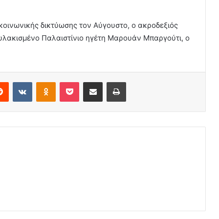
 κοινωνικής δικτύωσης τον Αύγουστο, ο ακροδεξιός
φυλακισμένο Παλαιστίνιο ηγέτη Μαρουάν Μπαργούτι, ο
.
erest
Reddit
VKontakte
Odnoklassniki
Pocket
Share via Email
Print