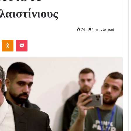
λαιστίνιους
74
1 minute read
VKontakte
Odnoklassniki
Pocket