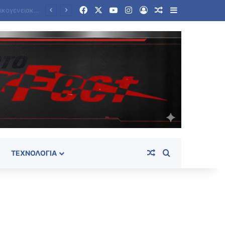
Facebook
X
YouTube
Instagram
Log In
Random Article
Sidebar
Θρίλερ σε γραφείο τελετών στο Σικάγο: Βρέθηκαν σε αποσύνθεση 56 σοροί – Τρωκτικά, σκουλήκια στο χώρο
Random Article
Search for
ΤΕΧΝΟΛΟΓΊΑ