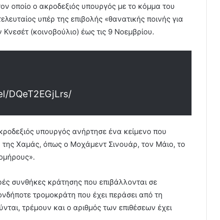
ον οποίο ο ακροδεξιός υπουργός με το κόμμα του
τελευταίος υπέρ της επιβολής «θανατικής ποινής για
Κνεσέτ (κοινοβούλιο) έως τις 9 Νοεμβρίου.
el/DQeT2EGjLrs/
ακροδεξιός υπουργός ανήρτησε ένα κείμενο που
ν της Χαμάς, όπως ο Μοχάμεντ Σινουάρ, τον Μάιο, το
 ομήρους».
ρές συνθήκες κράτησης που επιβάλλονται σε
ονδήποτε τρομοκράτη που έχει περάσει από τη
νται, τρέμουν και ο αριθμός των επιθέσεων έχει