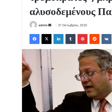
αλυσοδεμένους Πα
Send
admin
31 Οκτωβρίου, 2025
an
Facebook
X
LinkedIn
Tumblr
Pinterest
Reddit
email