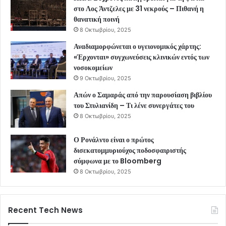
στο Λος Άντζελες με 31 νεκρούς – Πιθανή η
θανατική ποινή
8 Οκτωβρίου, 2025
Αναδιαμορφώνεται ο υγειονομικός χάρτης:
«Έρχονται» συγχωνεύσεις κλινικών εντός των
νοσοκομείων
9 Οκτωβρίου, 2025
Απών ο Σαμαράς από την παρουσίαση βιβλίου
του Στυλιανίδη – Τι λένε συνεργάτες του
8 Οκτωβρίου, 2025
Ο Ρονάλντο είναι ο πρώτος
δισεκατομμυριούχος ποδοσφαιριστής
σύμφωνα με το Bloomberg
8 Οκτωβρίου, 2025
Recent Tech News