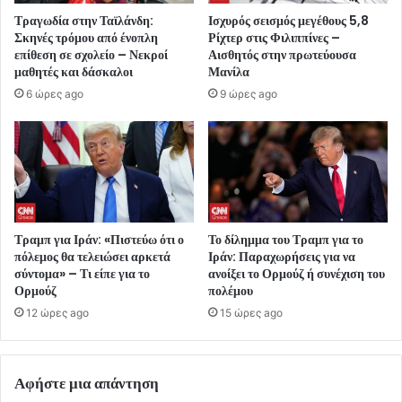
Τραγωδία στην Ταϊλάνδη:
Ισχυρός σεισμός μεγέθους 5,8
Σκηνές τρόμου από ένοπλη
Ρίχτερ στις Φιλιππίνες –
επίθεση σε σχολείο – Νεκροί
Αισθητός στην πρωτεύουσα
μαθητές και δάσκαλοι
Μανίλα
6 ώρες ago
9 ώρες ago
Τραμπ για Ιράν: «Πιστεύω ότι ο
Το δίλημμα του Τραμπ για το
πόλεμος θα τελειώσει αρκετά
Ιράν: Παραχωρήσεις για να
σύντομα» – Τι είπε για το
ανοίξει το Ορμούζ ή συνέχιση του
Ορμούζ
πολέμου
12 ώρες ago
15 ώρες ago
Αφήστε μια απάντηση