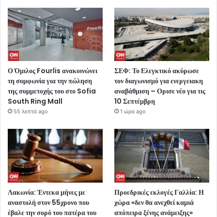
Ο Όμιλος Fourlis ανακοινώνει
ΣΕΦ: Το Ελεγκτικό ακύρωσε
τη συμφωνία για την πώληση
τον διαγωνισμό για ενεργειακη
της συμμετοχής του στο Sofia
αναβάθμιση – Ορισε νέο για τις
South Ring Mall
10 Σεπτέμβρη
55 λεπτά ago
1 ώρα ago
Λακωνία: Έντεκα μήνες με
Προεδρικές εκλογές Γαλλία: Η
αναστολή στον 55χρονο που
χώρα «δεν θα ανεχθεί καμιά
έβαλε την σορό του πατέρα του
απόπειρα ξένης ανάμειξης»