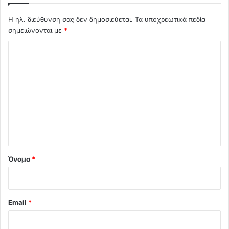
Η ηλ. διεύθυνση σας δεν δημοσιεύεται.
Τα υποχρεωτικά πεδία
σημειώνονται με
*
Σ
χ
ό
λ
ι
ο
*
Όνομα
*
Email
*