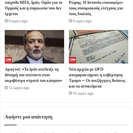
παιχνίδι ΗΠΑ, Ιράν, Ομάν για το
Ρώμης: Η Ισπανία επαναφέρει
Ορμούζ και η συμφωνία που δεν
τους συνοριακούς ελέγχους για
έρχεται
τους Ιταλούς
6 ώρες ago
9 ώρες ago
Αραγτσί: «Το Ιράν απέδειξε τη
Νέα αρχεία με UFO
δύναμή του απέναντι στον
αποχαρακτήρισε η κυβέρνηση
ακριβότερο στρατό του κόσμου»
Τραμπ – Οι ανεξήγητες θεάσεις
και τα αντικείμενα
12 ώρες ago
15 ώρες ago
Αφήστε μια απάντηση