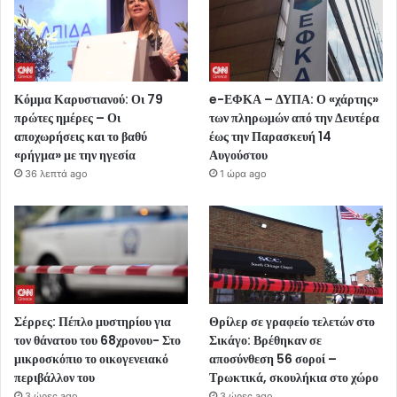
Κόμμα Καρυστιανού: Οι 79
e-ΕΦΚΑ – ΔΥΠΑ: Ο «χάρτης»
πρώτες ημέρες – Οι
των πληρωμών από την Δευτέρα
αποχωρήσεις και το βαθύ
έως την Παρασκευή 14
«ρήγμα» με την ηγεσία
Αυγούστου
36 λεπτά ago
1 ώρα ago
Σέρρες: Πέπλο μυστηρίου για
Θρίλερ σε γραφείο τελετών στο
τον θάνατου του 68χρονου- Στο
Σικάγο: Βρέθηκαν σε
μικροσκόπιο το οικογενειακό
αποσύνθεση 56 σοροί –
περιβάλλον του
Τρωκτικά, σκουλήκια στο χώρο
3 ώρες ago
3 ώρες ago