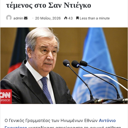
τέμενος στο Σαν Ντιέγκο
Send
admin
20 Μαΐου, 2026
43
Less than a minute
an
email
Ο Γενικός Γραμματέας των Ηνωμένων Εθνών
Αντόνιο
Γκουτέρες
«καταδίκασε απερίφραστα τη φονική επίθεση