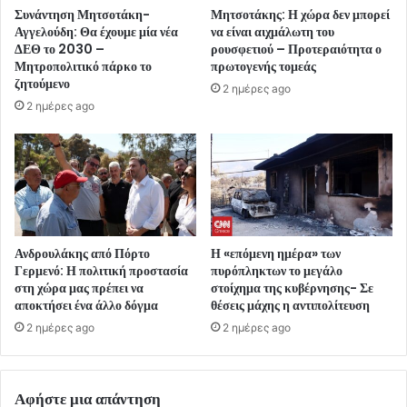
Συνάντηση Μητσοτάκη-
Μητσοτάκης: Η χώρα δεν μπορεί
Αγγελούδη: Θα έχουμε μία νέα
να είναι αιχμάλωτη του
ΔΕΘ το 2030 –
ρουσφετιού – Προτεραιότητα ο
Μητροπολιτικό πάρκο το
πρωτογενής τομεάς
ζητούμενο
2 ημέρες ago
2 ημέρες ago
Ανδρουλάκης από Πόρτο
Η «επόμενη ημέρα» των
Γερμενό: Η πολιτική προστασία
πυρόπληκτων το μεγάλο
στη χώρα μας πρέπει να
στοίχημα της κυβέρνησης- Σε
αποκτήσει ένα άλλο δόγμα
θέσεις μάχης η αντιπολίτευση
2 ημέρες ago
2 ημέρες ago
Αφήστε μια απάντηση