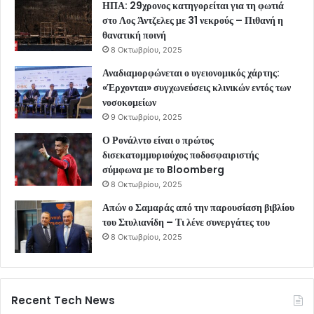
ΗΠΑ: 29χρονος κατηγορείται για τη φωτιά
στο Λος Άντζελες με 31 νεκρούς – Πιθανή η
θανατική ποινή
8 Οκτωβρίου, 2025
Αναδιαμορφώνεται ο υγειονομικός χάρτης:
«Έρχονται» συγχωνεύσεις κλινικών εντός των
νοσοκομείων
9 Οκτωβρίου, 2025
Ο Ρονάλντο είναι ο πρώτος
δισεκατομμυριούχος ποδοσφαιριστής
σύμφωνα με το Bloomberg
8 Οκτωβρίου, 2025
Απών ο Σαμαράς από την παρουσίαση βιβλίου
του Στυλιανίδη – Τι λένε συνεργάτες του
8 Οκτωβρίου, 2025
Recent Tech News