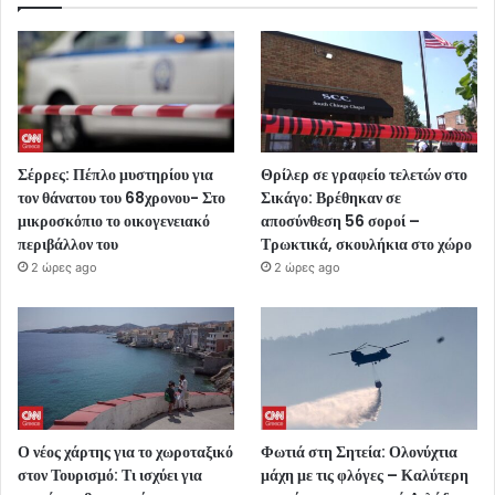
Σέρρες: Πέπλο μυστηρίου για
Θρίλερ σε γραφείο τελετών στο
τον θάνατου του 68χρονου- Στο
Σικάγο: Βρέθηκαν σε
μικροσκόπιο το οικογενειακό
αποσύνθεση 56 σοροί –
περιβάλλον του
Τρωκτικά, σκουλήκια στο χώρο
2 ώρες ago
2 ώρες ago
Ο νέος χάρτης για το χωροταξικό
Φωτιά στη Σητεία: Ολονύχτια
στον Τουρισμό: Τι ισχύει για
μάχη με τις φλόγες – Καλύτερη