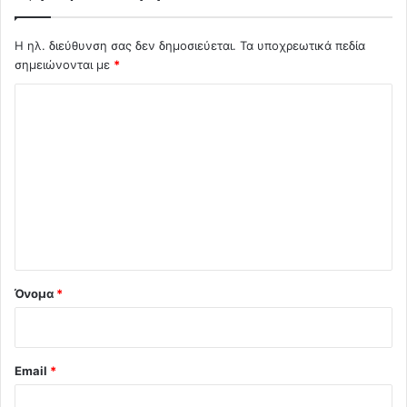
Η ηλ. διεύθυνση σας δεν δημοσιεύεται.
Τα υποχρεωτικά πεδία
σημειώνονται με
*
Σ
χ
ό
λ
ι
ο
*
Όνομα
*
Email
*