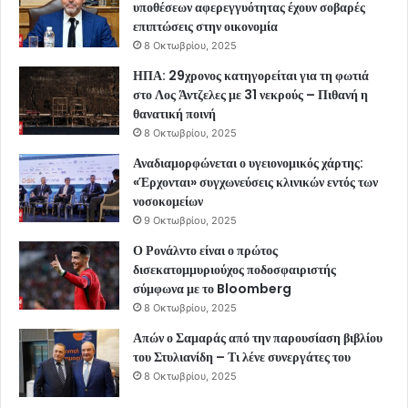
υποθέσεων αφερεγγυότητας έχουν σοβαρές
επιπτώσεις στην οικονομία
8 Οκτωβρίου, 2025
ΗΠΑ: 29χρονος κατηγορείται για τη φωτιά
στο Λος Άντζελες με 31 νεκρούς – Πιθανή η
θανατική ποινή
8 Οκτωβρίου, 2025
Αναδιαμορφώνεται ο υγειονομικός χάρτης:
«Έρχονται» συγχωνεύσεις κλινικών εντός των
νοσοκομείων
9 Οκτωβρίου, 2025
Ο Ρονάλντο είναι ο πρώτος
δισεκατομμυριούχος ποδοσφαιριστής
σύμφωνα με το Bloomberg
8 Οκτωβρίου, 2025
Απών ο Σαμαράς από την παρουσίαση βιβλίου
του Στυλιανίδη – Τι λένε συνεργάτες του
8 Οκτωβρίου, 2025