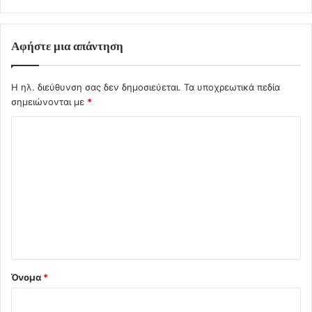
Αφήστε μια απάντηση
Η ηλ. διεύθυνση σας δεν δημοσιεύεται.
Τα υποχρεωτικά πεδία
σημειώνονται με
*
Σ
χ
ό
λ
ι
ο
*
Όνομα
*