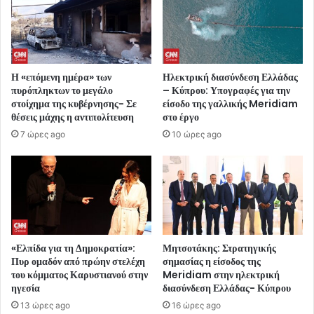
Η «επόμενη ημέρα» των
Ηλεκτρική διασύνδεση Ελλάδας
πυρόπληκτων το μεγάλο
– Κύπρου: Υπογραφές για την
στοίχημα της κυβέρνησης- Σε
είσοδο της γαλλικής Meridiam
θέσεις μάχης η αντιπολίτευση
στο έργο
7 ώρες ago
10 ώρες ago
«Ελπίδα για τη Δημοκρατία»:
Μητσοτάκης: Στρατηγικής
Πυρ ομαδόν από πρώην στελέχη
σημασίας η είσοδος της
του κόμματος Καρυστιανού στην
Meridiam στην ηλεκτρική
ηγεσία
διασύνδεση Ελλάδας- Κύπρου
13 ώρες ago
16 ώρες ago