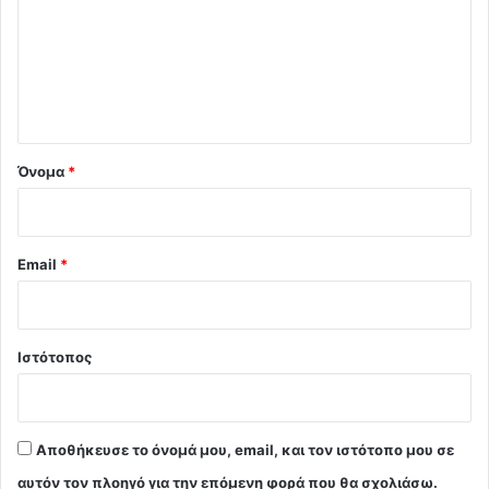
ό
λ
ι
ο
*
Όνομα
*
Email
*
Ιστότοπος
Αποθήκευσε το όνομά μου, email, και τον ιστότοπο μου σε
αυτόν τον πλοηγό για την επόμενη φορά που θα σχολιάσω.