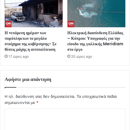
Η «επόμενη ημέρα» των
Ηλεκτρική διασύνδεση Ελλάδας
πυρόπληκτων το μεγάλο
– Κύπρου: Υπογραφές για την
στοίχημα της κυβέρνησης- Σε
είσοδο της γαλλικής Meridiam
θέσεις μάχης η αντιπολίτευση
στο έργο
17 ώρες ago
20 ώρες ago
Αφήστε μια απάντηση
Η ηλ. διεύθυνση σας δεν δημοσιεύεται.
Τα υποχρεωτικά πεδία
σημειώνονται με
*
Σ
χ