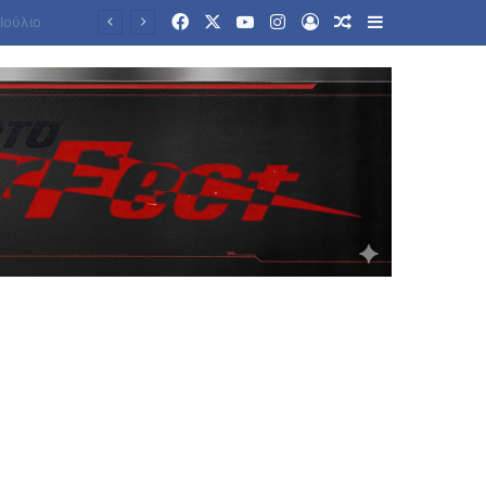
Facebook
X
YouTube
Instagram
Log In
Random Article
Sidebar
Προφυλακιστέοι κρίθηκαν οι κατηγορούμενοι για τη δολοφονία του 58χρονου ψυχολόγου στην Αργολίδα