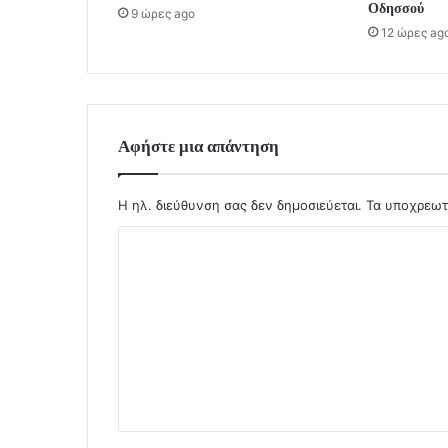
Οδησσού
9 ώρες ago
12 ώρες ag
Αφήστε μια απάντηση
Η ηλ. διεύθυνση σας δεν δημοσιεύεται.
Τα υποχρεωτ
Σ
χ
ό
λ
ι
ο
*