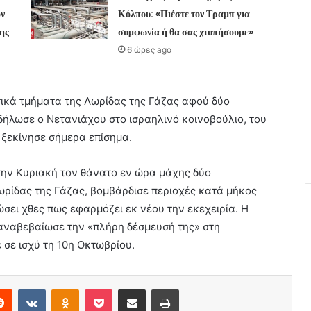
ν
Κόλπου: «Πιέστε τον Τραμπ για
ης
συμφωνία ή θα σας χτυπήσουμε»
6 ώρες ago
τικά τμήματα της Λωρίδας της Γάζας αφού δύο
ήλωσε ο Νετανιάχου στο ισραηλινό κοινοβούλιο, του
 ξεκίνησε σήμερα επίσημα.
την Κυριακή τον θάνατο εν ώρα μάχης δύο
ωρίδας της Γάζας, βομβάρδισε περιοχές κατά μήκος
σει χθες πως εφαρμόζει εκ νέου την εκεχειρία. Η
αναβεβαίωσε την «πλήρη δέσμευσή της» στη
σε ισχύ τη 10η Οκτωβρίου.
erest
Reddit
VKontakte
Odnoklassniki
Pocket
Share via Email
Print