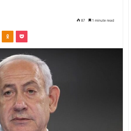
87
1 minute read
VKontakte
Odnoklassniki
Pocket