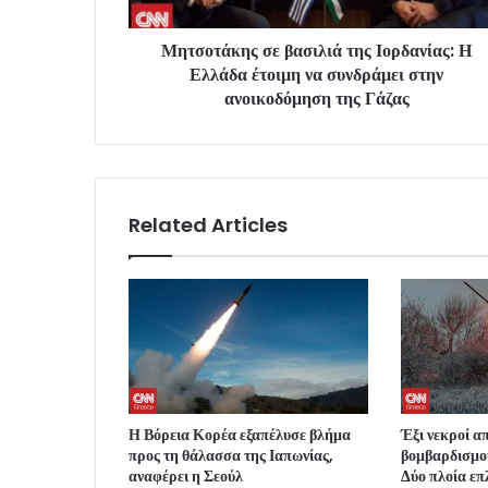
Μητσοτάκης σε βασιλιά της Ιορδανίας: Η
Ελλάδα έτοιμη να συνδράμει στην
ανοικοδόμηση της Γάζας
Related Articles
Η Βόρεια Κορέα εξαπέλυσε βλήμα
Έξι νεκροί α
προς τη θάλασσα της Ιαπωνίας,
βομβαρδισμο
αναφέρει η Σεούλ
Δύο πλοία επ