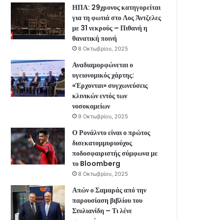
ΗΠΑ: 29χρονος κατηγορείται
για τη φωτιά στο Λος Άντζελες
με 31 νεκρούς – Πιθανή η
θανατική ποινή
8 Οκτωβρίου, 2025
Αναδιαμορφώνεται ο
υγειονομικός χάρτης:
«Έρχονται» συγχωνεύσεις
κλινικών εντός των
νοσοκομείων
9 Οκτωβρίου, 2025
Ο Ρονάλντο είναι ο πρώτος
δισεκατομμυριούχος
ποδοσφαιριστής σύμφωνα με
το Bloomberg
8 Οκτωβρίου, 2025
Απών ο Σαμαράς από την
παρουσίαση βιβλίου του
Στυλιανίδη – Τι λένε