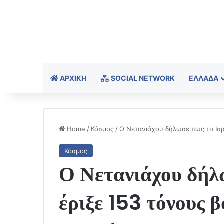
ΑΡΧΙΚΉ
SOCIAL NETWORK
ΕΛΛΆΔΑ
Home
/
Κόσμος
/
Ο Νετανιάχου δήλωσε πως το Ισρ
Κόσμος
Ο Νετανιάχου δήλ
έριξε 153 τόνους 