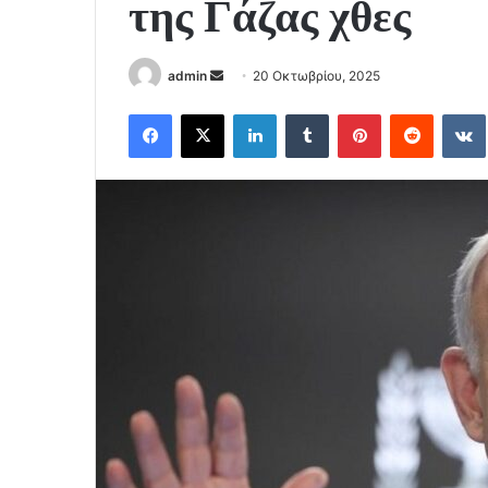
της Γάζας χθες
Send
admin
20 Οκτωβρίου, 2025
an
Facebook
X
LinkedIn
Tumblr
Pinterest
Reddit
email