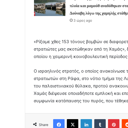
πλοία και μαμούθ αναδύθηκαν στο
Δούναβη λόγω της χαμηλής στάθμ
3 ώρες ago
«Ρίξαμε χθες 153 τόνους βομβών σε διαφορε
στρατιώτες μας σκοτώθηκαν από τη Χαμάς», δ
οποίου η χειμερινή κοινοβουλευτική περίοδος
Ο ισραηλινός στρατός, ο οποίος ανακοίνωσε 
στρατιωτών στη Ράφα, στο νότιο τμήμα της Λ
του παλαιστινιακού θύλακα, προτού ανακοινώ
Χαμάς διέψευσε οποιαδήποτε εμπλοκή και επ
συμφωνία κατάπαυσης του πυρός, που τέθηκε 
Facebook
X
LinkedIn
Tumblr
Pint
Share