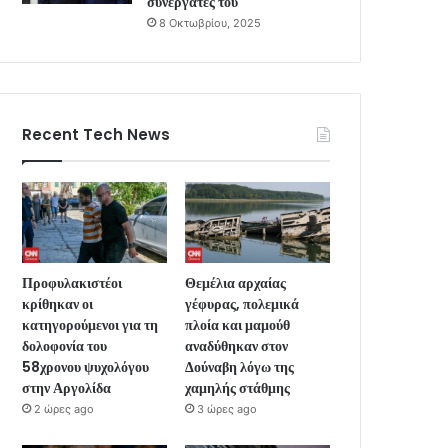
συνεργάτες του
8 Οκτωβρίου, 2025
Recent Tech News
Προφυλακιστέοι
Θεμέλια αρχαίας
κρίθηκαν οι
γέφυρας, πολεμικά
κατηγορούμενοι για τη
πλοία και μαμούθ
δολοφονία του
αναδύθηκαν στον
58χρονου ψυχολόγου
Δούναβη λόγω της
στην Αργολίδα
χαμηλής στάθμης
2 ώρες ago
3 ώρες ago