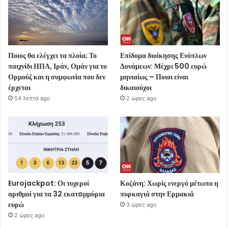
Ποιος θα ελέγχει τα πλοία; Το
Επίδομα διοίκησης Ενόπλων
παιχνίδι ΗΠΑ, Ιράν, Ομάν για το
Δυνάμεων: Μέχρι 500 ευρώ
Ορμούζ και η συμφωνία που δεν
μηνιαίως – Ποιοι είναι
έρχεται
δικαιούχοι
54 λεπτά ago
2 ώρες ago
Eurojackpot: Οι τυχεροί
Κοζάνη: Χωρίς ενεργό μέτωπο η
αριθμοί για τα 32 εκατoμμύρια
πυρκαγιά στην Ερμακιά
ευρώ
3 ώρες ago
2 ώρες ago