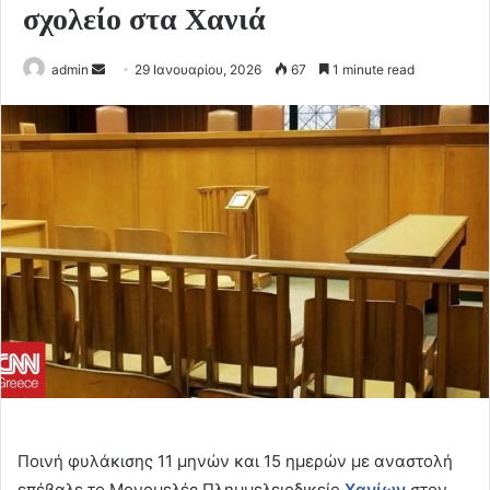
σχολείο στα Χανιά
Send
admin
29 Ιανουαρίου, 2026
67
1 minute read
an
email
Ποινή φυλάκισης 11 μηνών και 15 ημερών με αναστολή
επέβαλε το Μονομελές Πλημμελειοδικείο
Χανίων
στον