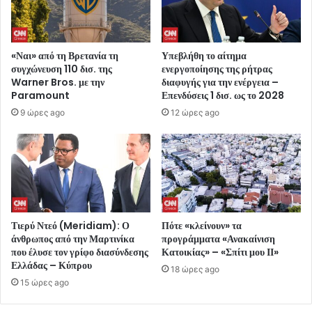
«Ναι» από τη Βρετανία τη
Υπεβλήθη το αίτημα
συγχώνευση 110 δισ. της
ενεργοποίησης της ρήτρας
Warner Bros. με την
διαφυγής για την ενέργεια –
Paramount
Επενδύσεις 1 δισ. ως το 2028
9 ώρες ago
12 ώρες ago
Τιερύ Ντεό (Meridiam): Ο
Πότε «κλείνουν» τα
άνθρωπος από την Μαρτινίκα
προγράμματα «Ανακαίνιση
που έλυσε τον γρίφο διασύνδεσης
Κατοικίας» – «Σπίτι μου ΙΙ»
Ελλάδας – Κύπρου
18 ώρες ago
15 ώρες ago