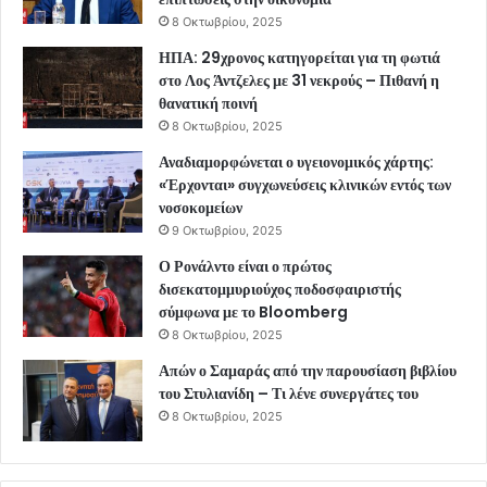
8 Οκτωβρίου, 2025
ΗΠΑ: 29χρονος κατηγορείται για τη φωτιά
στο Λος Άντζελες με 31 νεκρούς – Πιθανή η
θανατική ποινή
8 Οκτωβρίου, 2025
Αναδιαμορφώνεται ο υγειονομικός χάρτης:
«Έρχονται» συγχωνεύσεις κλινικών εντός των
νοσοκομείων
9 Οκτωβρίου, 2025
Ο Ρονάλντο είναι ο πρώτος
δισεκατομμυριούχος ποδοσφαιριστής
σύμφωνα με το Bloomberg
8 Οκτωβρίου, 2025
Απών ο Σαμαράς από την παρουσίαση βιβλίου
του Στυλιανίδη – Τι λένε συνεργάτες του
8 Οκτωβρίου, 2025