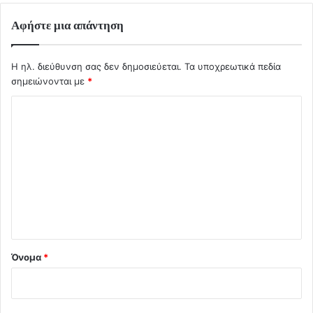
Αφήστε μια απάντηση
Η ηλ. διεύθυνση σας δεν δημοσιεύεται.
Τα υποχρεωτικά πεδία
σημειώνονται με
*
Σ
χ
ό
λ
ι
ο
*
Όνομα
*