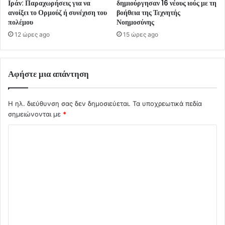
Ιράν: Παραχωρήσεις για να
δημιούργησαν 16 νέους ιούς με τη
ανοίξει το Ορμούζ ή συνέχιση του
βοήθεια της Τεχνητής
πολέμου
Νοημοσύνης
12 ώρες ago
15 ώρες ago
Αφήστε μια απάντηση
Η ηλ. διεύθυνση σας δεν δημοσιεύεται.
Τα υποχρεωτικά πεδία
σημειώνονται με
*
Σ
χ
ό
λ
ι
ο
*