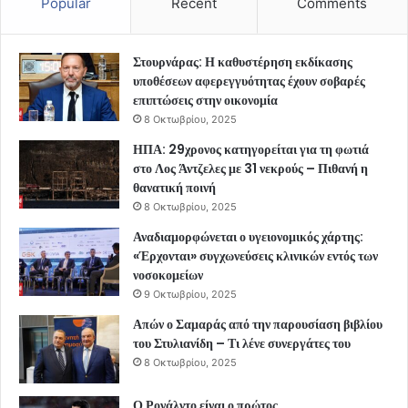
Popular
Recent
Comments
Στουρνάρας: Η καθυστέρηση εκδίκασης
υποθέσεων αφερεγγυότητας έχουν σοβαρές
επιπτώσεις στην οικονομία
8 Οκτωβρίου, 2025
ΗΠΑ: 29χρονος κατηγορείται για τη φωτιά
στο Λος Άντζελες με 31 νεκρούς – Πιθανή η
θανατική ποινή
8 Οκτωβρίου, 2025
Αναδιαμορφώνεται ο υγειονομικός χάρτης:
«Έρχονται» συγχωνεύσεις κλινικών εντός των
νοσοκομείων
9 Οκτωβρίου, 2025
Απών ο Σαμαράς από την παρουσίαση βιβλίου
του Στυλιανίδη – Τι λένε συνεργάτες του
8 Οκτωβρίου, 2025
Ο Ρονάλντο είναι ο πρώτος