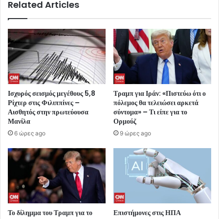
Related Articles
Ισχυρός σεισμός μεγέθους 5,8
Τραμπ για Ιράν: «Πιστεύω ότι ο
Ρίχτερ στις Φιλιππίνες –
πόλεμος θα τελειώσει αρκετά
Αισθητός στην πρωτεύουσα
σύντομα» – Τι είπε για το
Μανίλα
Ορμούζ
6 ώρες ago
9 ώρες ago
Το δίλημμα του Τραμπ για το
Επιστήμονες στις ΗΠΑ