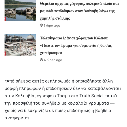
Θεμέλια αρχαίας γέφυρας, πολεμικά πλοία και
μαμούθ αναδύθηκαν στον Δούναβη λόγω της
χαμηλής στάθμης
1 ώρα ago
Τελεσίγραφο Ιράν σε χώρες του Κόλπου:
«Πιέστε τον Τραμπ για συμφωνία ή θα σας
χτυπήσουμε»
4 ώρες ago
«Από σήμερα αυτές οι πληρωμές ή οποιαδήποτε άλλη
μορφή πληρωμών ή επιδοτήσεων δεν θα καταβάλλονται»
στην Κολομβία, έγραψε ο Τραμπ στο Truth Social –κατά
την προσφιλή του συνήθεια με κεφαλαία γράμματα —
χωρίς να διευκρινίζει σε ποιες επιδοτήσεις ή βοήθεια
αναφέρεται.