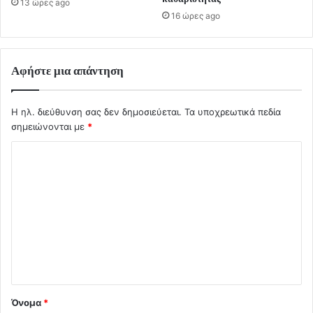
13 ώρες ago
16 ώρες ago
Αφήστε μια απάντηση
Η ηλ. διεύθυνση σας δεν δημοσιεύεται.
Τα υποχρεωτικά πεδία
σημειώνονται με
*
Σ
χ
ό
λ
ι
ο
*
Όνομα
*