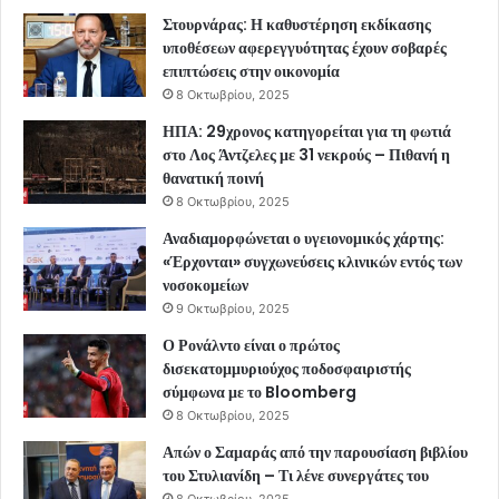
Στουρνάρας: Η καθυστέρηση εκδίκασης
υποθέσεων αφερεγγυότητας έχουν σοβαρές
επιπτώσεις στην οικονομία
8 Οκτωβρίου, 2025
ΗΠΑ: 29χρονος κατηγορείται για τη φωτιά
στο Λος Άντζελες με 31 νεκρούς – Πιθανή η
θανατική ποινή
8 Οκτωβρίου, 2025
Αναδιαμορφώνεται ο υγειονομικός χάρτης:
«Έρχονται» συγχωνεύσεις κλινικών εντός των
νοσοκομείων
9 Οκτωβρίου, 2025
Ο Ρονάλντο είναι ο πρώτος
δισεκατομμυριούχος ποδοσφαιριστής
σύμφωνα με το Bloomberg
8 Οκτωβρίου, 2025
Απών ο Σαμαράς από την παρουσίαση βιβλίου
του Στυλιανίδη – Τι λένε συνεργάτες του
8 Οκτωβρίου, 2025