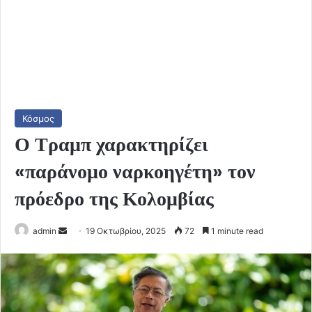
Κόσμος
Ο Τραμπ χαρακτηρίζει
«παράνομο ναρκοηγέτη» τον
πρόεδρο της Κολομβίας
Send
admin
19 Οκτωβρίου, 2025
72
1 minute read
an
email