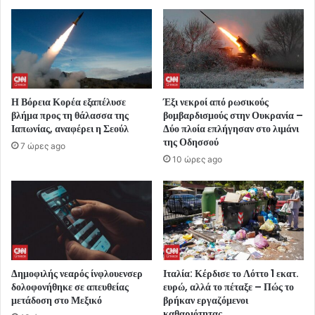
Η Βόρεια Κορέα εξαπέλυσε
Έξι νεκροί από ρωσικούς
βλήμα προς τη θάλασσα της
βομβαρδισμούς στην Ουκρανία –
Ιαπωνίας, αναφέρει η Σεούλ
Δύο πλοία επλήγησαν στο λιμάνι
της Οδησσού
7 ώρες ago
10 ώρες ago
Δημοφιλής νεαρός ίνφλουενσερ
Ιταλία: Κέρδισε το Λόττο 1 εκατ.
δολοφονήθηκε σε απευθείας
ευρώ, αλλά το πέταξε – Πώς το
μετάδοση στο Μεξικό
βρήκαν εργαζόμενοι
καθαριότητας