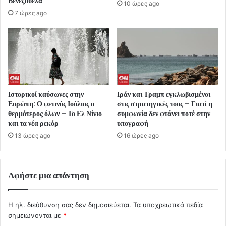
Βενεζουέλα
10 ώρες ago
7 ώρες ago
Ιστορικοί καύσωνες στην
Ιράν και Τραμπ εγκλωβισμένοι
Ευρώπη: Ο φετινός Ιούλιος ο
στις στρατηγικές τους – Γιατί η
θερμότερος όλων – Το Ελ Νίνιο
συμφωνία δεν φτάνει ποτέ στην
και τα νέα ρεκόρ
υπογραφή
13 ώρες ago
16 ώρες ago
Αφήστε μια απάντηση
Η ηλ. διεύθυνση σας δεν δημοσιεύεται.
Τα υποχρεωτικά πεδία
σημειώνονται με
*