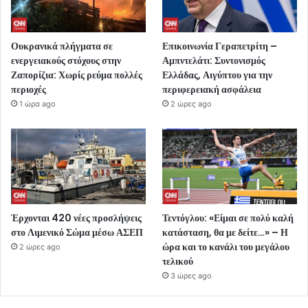
Ουκρανικά πλήγματα σε
Επικοινωνία Γεραπετρίτη –
ενεργειακούς στόχους στην
Αμπντελάτι: Συντονισμός
Ζαπορίζια: Χωρίς ρεύμα πολλές
Ελλάδας, Αιγύπτου για την
περιοχές
περιφερειακή ασφάλεια
1 ώρα ago
2 ώρες ago
Έρχονται 420 νέες προσλήψεις
Τεντόγλου: «Είμαι σε πολύ καλή
στο Λιμενικό Σώμα μέσω ΑΣΕΠ
κατάσταση, θα με δείτε…» – Η
ώρα και το κανάλι του μεγάλου
2 ώρες ago
τελικού
3 ώρες ago