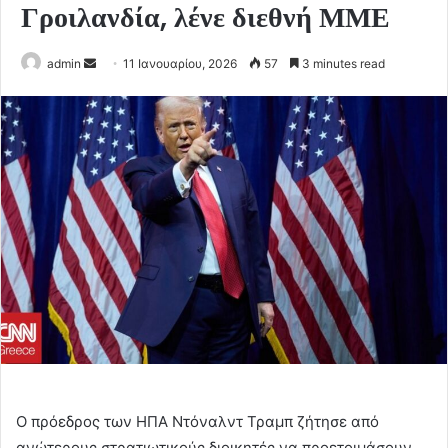
Γροιλανδία, λένε διεθνή ΜΜΕ
Send
admin
11 Ιανουαρίου, 2026
57
3 minutes read
an
email
Ο πρόεδρος των ΗΠΑ Ντόναλντ Τραμπ ζήτησε από
ανώτερους στρατιωτικούς διοικητές να προετοιμάσουν