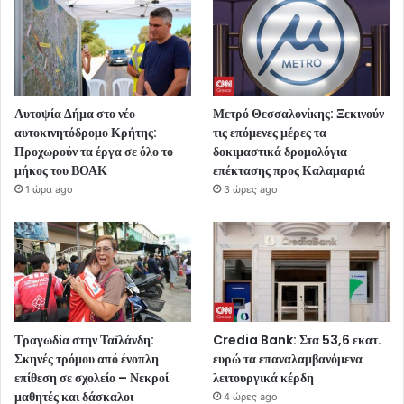
Αυτοψία Δήμα στο νέο
Μετρό Θεσσαλονίκης: Ξεκινούν
αυτοκινητόδρομο Κρήτης:
τις επόμενες μέρες τα
Προχωρούν τα έργα σε όλο το
δοκιμαστικά δρομολόγια
μήκος του ΒΟΑΚ
επέκτασης προς Καλαμαριά
1 ώρα ago
3 ώρες ago
Τραγωδία στην Ταϊλάνδη:
Credia Bank: Στα 53,6 εκατ.
Σκηνές τρόμου από ένοπλη
ευρώ τα επαναλαμβανόμενα
επίθεση σε σχολείο – Νεκροί
λειτουργικά κέρδη
μαθητές και δάσκαλοι
4 ώρες ago