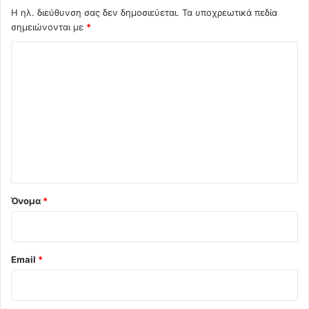
Η ηλ. διεύθυνση σας δεν δημοσιεύεται.
Τα υποχρεωτικά πεδία
σημειώνονται με
*
Σ
χ
ό
λ
ι
ο
*
Όνομα
*
Email
*