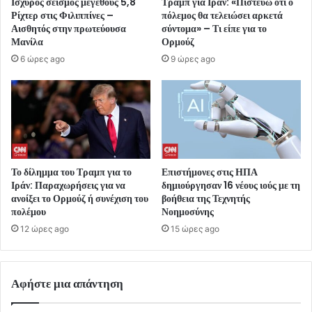
Ισχυρός σεισμός μεγέθους 5,8
Τραμπ για Ιράν: «Πιστεύω ότι ο
Ρίχτερ στις Φιλιππίνες –
πόλεμος θα τελειώσει αρκετά
Αισθητός στην πρωτεύουσα
σύντομα» – Τι είπε για το
Μανίλα
Ορμούζ
6 ώρες ago
9 ώρες ago
Το δίλημμα του Τραμπ για το
Επιστήμονες στις ΗΠΑ
Ιράν: Παραχωρήσεις για να
δημιούργησαν 16 νέους ιούς με τη
ανοίξει το Ορμούζ ή συνέχιση του
βοήθεια της Τεχνητής
πολέμου
Νοημοσύνης
12 ώρες ago
15 ώρες ago
Αφήστε μια απάντηση