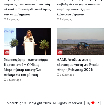
ανήλικος μετά από κατανάλωση
εισβολή σε ένα χωριό του νότου
αλκοόλ – Συνελήφθη υπάλληλος
παρά την ανάπτυξη του
του καταστήματος
λιβανικού στρατού
2 ώρες ago
2 ώρες ago
Νέα αποχώρηση από το κόμμα
ΑΑΔΕ: Άνοιξε εκ νέου η
Καρυστιανού – Ο Νίκος
πλατφόρμα για τη νέα Ενιαία
Μπρουτζάκης καταγγέλει
Αίτηση Ενίσχυσης 2026
αυθαιρεσία και φίμωση
3 ώρες ago
3 ώρες ago
Mparaki.gr © Copyright 2026, All Rights Reserved | By
Sp
|