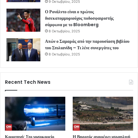
9 Οκτωβρίου, 2025
Ο Ρονάλντο είναι ο πρώτος
δισεκατομμυριούχος ποδοσφαιριστής
σύμφωνα με το Bloomberg
8 Οκτωβρίου, 2025
Απών ο Σαμαράς από την παρουσίαση βιβλίου
του Στυλιανίδη – Τι λένε συνεργάτες του
8 Οκτωβρίου, 2025
Recent Tech News
Κομοτηνή: Στο νοσοκομείο
Η Βηρυτός αναφέρει ισραηλινή