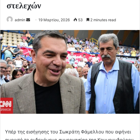
στελεχών
Send
admin
19 Μαρτίου, 2026
53
2 minutes read
an
email
Υπέρ της εισήγησης του Σωκράτη Φάμελλου που αφήνει
ανοιχτό το ενδεχόμενο συνεργασίας της Κουμουνδούρου