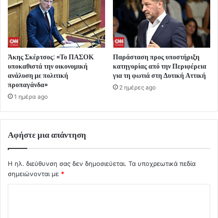
Άκης Σκέρτσος: «Το ΠΑΣΟΚ
Παράσταση προς υποστήριξη
υποκαθιστά την οικονομική
κατηγορίας από την Περιφέρεια
ανάλυση με πολιτική
για τη φωτιά στη Δυτική Αττική
προπαγάνδα»
2 ημέρες ago
1 ημέρα ago
Αφήστε μια απάντηση
Η ηλ. διεύθυνση σας δεν δημοσιεύεται.
Τα υποχρεωτικά πεδία
σημειώνονται με
*
Σ
χ