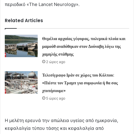
περιοδικό «The Lancet Neurology».
Related Articles
Θεμέλια αρχαίας γέφυρας, πολεμικά πλοία και
μαμούθ αναδύθηκαν στον Δούναβη λόγω της
χαμηλής στάθμης
2 ώρες ago
Τελεσίγραφο Ιράν σε χώρες του Κόλπου:
«Πιέστε τον Τραμπ για συμφωνία ή θα σας
χτυπήσουμε»
5 ώρες ago
Η μελέτη ερευνά την απώλεια υγείας από ημικρανία,
κεφαλαλγία τύπου τάσης και κεφαλαλγία από