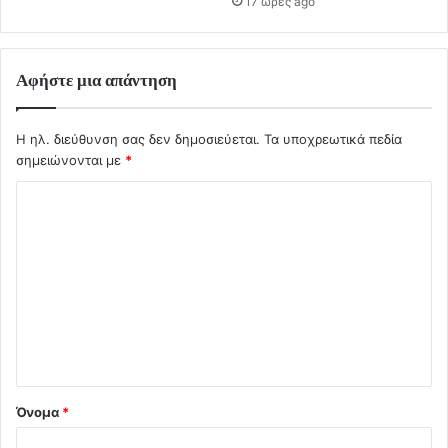
17 ώρες ago
Αφήστε μια απάντηση
Η ηλ. διεύθυνση σας δεν δημοσιεύεται.
Τα υποχρεωτικά πεδία
σημειώνονται με
*
Σ
χ
ό
λ
ι
ο
*
Όνομα
*