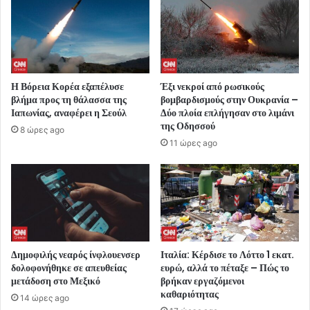
Η Βόρεια Κορέα εξαπέλυσε
Έξι νεκροί από ρωσικούς
βλήμα προς τη θάλασσα της
βομβαρδισμούς στην Ουκρανία –
Ιαπωνίας, αναφέρει η Σεούλ
Δύο πλοία επλήγησαν στο λιμάνι
της Οδησσού
8 ώρες ago
11 ώρες ago
Δημοφιλής νεαρός ίνφλουενσερ
Ιταλία: Κέρδισε το Λόττο 1 εκατ.
δολοφονήθηκε σε απευθείας
ευρώ, αλλά το πέταξε – Πώς το
μετάδοση στο Μεξικό
βρήκαν εργαζόμενοι
καθαριότητας
14 ώρες ago