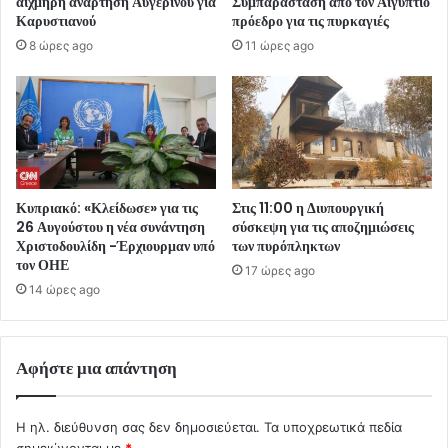
αιχμηρή ανάρτηση Αυγερινού για
Συμπαράσταση από τον Αιγύπτιο
Καρυστιανού
πρόεδρο για τις πυρκαγιές
8 ώρες ago
11 ώρες ago
Κυπριακό: «Κλείδωσε» για τις
Στις 11:00 η Διυπουργική
26 Αυγούστου η νέα συνάντηση
σύσκεψη για τις αποζημιώσεις
Χριστοδουλίδη -Έρχιουρμαν υπό
των πυρόπληκτων
τον ΟΗΕ
17 ώρες ago
14 ώρες ago
Αφήστε μια απάντηση
Η ηλ. διεύθυνση σας δεν δημοσιεύεται.
Τα υποχρεωτικά πεδία
σημειώνονται με
*