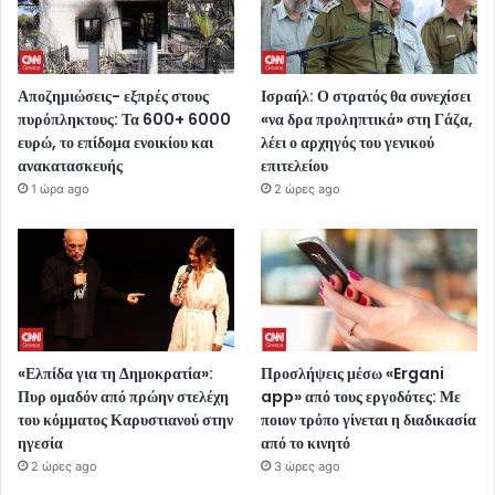
Αποζημιώσεις- εξπρές στους
Ισραήλ: Ο στρατός θα συνεχίσει
πυρόπληκτους: Τα 600+ 6000
«να δρα προληπτικά» στη Γάζα,
ευρώ, το επίδομα ενοικίου και
λέει ο αρχηγός του γενικού
ανακατασκευής
επιτελείου
1 ώρα ago
2 ώρες ago
«Ελπίδα για τη Δημοκρατία»:
Προσλήψεις μέσω «Ergani
Πυρ ομαδόν από πρώην στελέχη
app» από τους εργοδότες: Με
του κόμματος Καρυστιανού στην
ποιον τρόπο γίνεται η διαδικασία
ηγεσία
από το κινητό
2 ώρες ago
3 ώρες ago