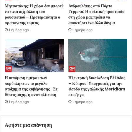
Μητσοτάκης: Η χώρα δεν μπορεί
Ανδρουλάκης από Πόρτο
να είναι αιχμάλωτη του
Γερμενό: Η πολιτική προστασία
ρουσφετιού – Προτεραιότητα ο
στη χώρα μας πρέπει να
πρωτογενής τομεάς
αποκτήσει ένα άλλο δόγμα
1 ημέρα ago
1 ημέρα ago
Η «επόμενη ημέρα» των
Ηλεκτρική διασύνδεση Ελλάδας
πυρόπληκτων το μεγάλο
– Κύπρου: Υπογραφές για την
στοίχημα της κυβέρνησης- Σε
είσοδο της γαλλικής Meridiam
θέσεις μάχης η αντιπολίτευση
στο έργο
1 ημέρα ago
1 ημέρα ago
Αφήστε μια απάντηση