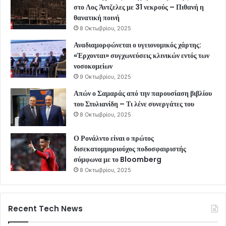
στο Λος Άντζελες με 31 νεκρούς – Πιθανή η
θανατική ποινή
8 Οκτωβρίου, 2025
Αναδιαμορφώνεται ο υγειονομικός χάρτης:
«Έρχονται» συγχωνεύσεις κλινικών εντός των
νοσοκομείων
9 Οκτωβρίου, 2025
Απών ο Σαμαράς από την παρουσίαση βιβλίου
του Στυλιανίδη – Τι λένε συνεργάτες του
8 Οκτωβρίου, 2025
Ο Ρονάλντο είναι ο πρώτος
δισεκατομμυριούχος ποδοσφαιριστής
σύμφωνα με το Bloomberg
8 Οκτωβρίου, 2025
Recent Tech News