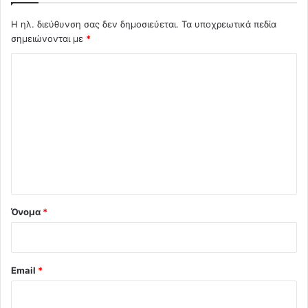
Η ηλ. διεύθυνση σας δεν δημοσιεύεται.
Τα υποχρεωτικά πεδία
σημειώνονται με
*
Σ
χ
ό
λ
ι
ο
*
Όνομα
*
Email
*