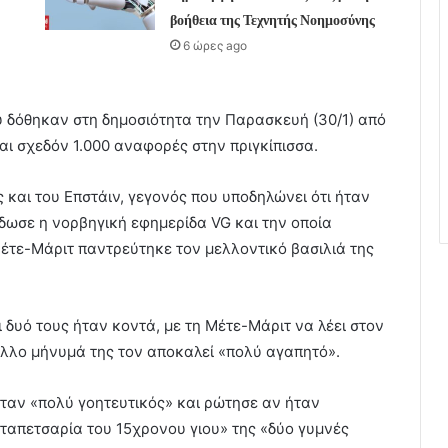
βοήθεια της Τεχνητής Νοημοσύνης
6 ώρες ago
 δόθηκαν στη δημοσιότητα την Παρασκευή (30/1) από
αι σχεδόν 1.000 αναφορές στην πριγκίπισσα.
και του Επστάιν, γεγονός που υποδηλώνει ότι ήταν
έδωσε η νορβηγική εφημερίδα VG και την οποία
 Μέτε-Μάριτ παντρεύτηκε τον μελλοντικό βασιλιά της
 δυό τους ήταν κοντά, με τη Μέτε-Μάριτ να λέει στον
 άλλο μήνυμά της τον αποκαλεί «πολύ αγαπητό».
 ήταν «πολύ γοητευτικός» και ρώτησε αν ήταν
 ταπετσαρία του 15χρονου γιου» της «δύο γυμνές