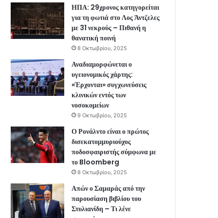
ΗΠΑ: 29χρονος κατηγορείται
για τη φωτιά στο Λος Άντζελες
με 31 νεκρούς – Πιθανή η
θανατική ποινή
8 Οκτωβρίου, 2025
Αναδιαμορφώνεται ο
υγειονομικός χάρτης:
«Έρχονται» συγχωνεύσεις
κλινικών εντός των
νοσοκομείων
9 Οκτωβρίου, 2025
Ο Ρονάλντο είναι ο πρώτος
δισεκατομμυριούχος
ποδοσφαιριστής σύμφωνα με
το Bloomberg
8 Οκτωβρίου, 2025
Απών ο Σαμαράς από την
παρουσίαση βιβλίου του
Στυλιανίδη – Τι λένε