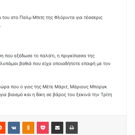
τι του στο Παλμ Μπιτς της Φλόριντα για τέσσερις
.
 που εξέδωσε το παλάτι, η πριγκίπισσα της
 λυπάμαι βαθιά που είχα οποιαδήποτε επαφή με τον
 ώρα που ο γιος της Μέτε Μάριτ, Μάριους Μποργκ
για βιασμό και η δίκη σε βάρος του ξεκινά την Τρίτη
erest
Reddit
VKontakte
Odnoklassniki
Pocket
Share via Email
Print