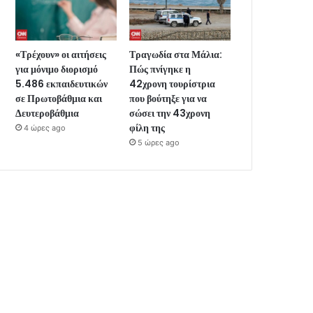
«Τρέχουν» οι αιτήσεις
Τραγωδία στα Μάλια:
για μόνιμο διορισμό
Πώς πνίγηκε η
5.486 εκπαιδευτικών
42χρονη τουρίστρια
σε Πρωτοβάθμια και
που βούτηξε για να
Δευτεροβάθμια
σώσει την 43χρονη
φίλη της
4 ώρες ago
5 ώρες ago