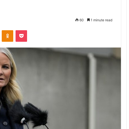
60
1 minute read
VKontakte
Odnoklassniki
Pocket