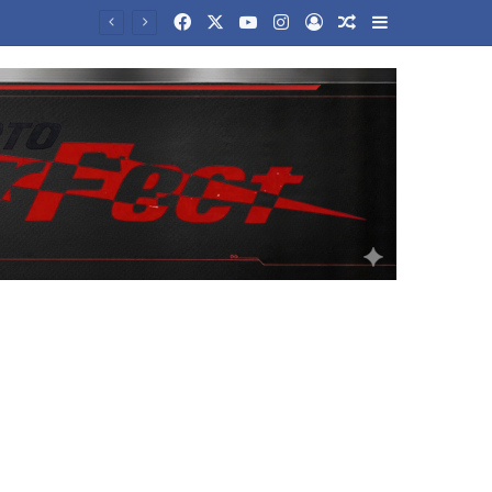
Facebook
X
YouTube
Instagram
Log In
Random Article
Sidebar
ονη