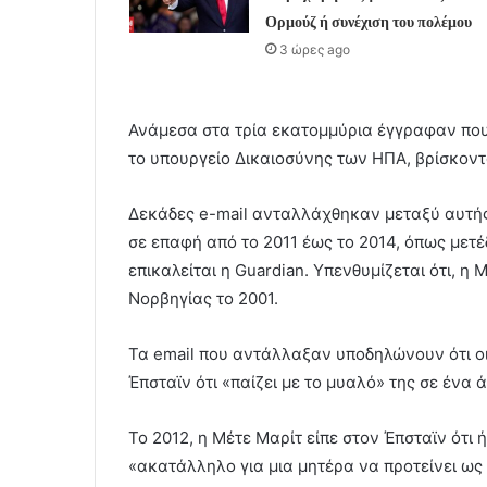
Ορμούζ ή συνέχιση του πολέμου
3 ώρες ago
Ανάμεσα στα τρία εκατομμύρια έγγραφαν που
το υπουργείο Δικαιοσύνης των ΗΠΑ, βρίσκοντ
Δεκάδες e-mail ανταλλάχθηκαν μεταξύ αυτής 
σε επαφή από το 2011 έως το 2014, όπως μετ
επικαλείται η Guardian. Υπενθυμίζεται ότι, η
Νορβηγίας το 2001.
Τα email που αντάλλαξαν υποδηλώνουν ότι οι
Έπσταϊν ότι «παίζει με το μυαλό» της σε ένα
Το 2012, η Μέτε Μαρίτ είπε στον Έπσταϊν ότι
«ακατάλληλο για μια μητέρα να προτείνει ως