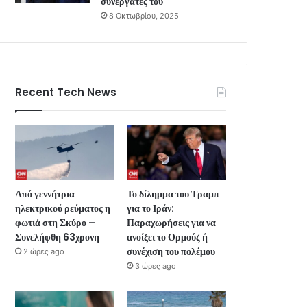
συνεργάτες του
8 Οκτωβρίου, 2025
Recent Tech News
Από γεννήτρια
Το δίλημμα του Τραμπ
ηλεκτρικού ρεύματος η
για το Ιράν:
φωτιά στη Σκύρο –
Παραχωρήσεις για να
Συνελήφθη 63χρονη
ανοίξει το Ορμούζ ή
συνέχιση του πολέμου
2 ώρες ago
3 ώρες ago