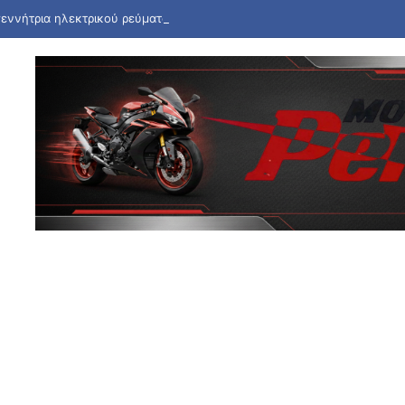
γεννήτρια ηλεκτρικού ρεύματος η φωτιά στη Σκύρο – Συνελήφθη 63χρ