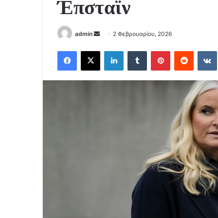
Έπσταϊν
Send
admin
2 Φεβρουαρίου, 2026
an
Facebook
X
LinkedIn
Tumblr
Pinterest
Reddit
email