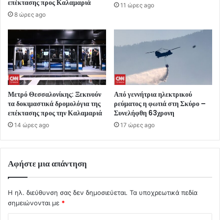
επέκτασης προς Καλαμαριά
11 ώρες ago
8 ώρες ago
Μετρό Θεσσαλονίκης: Ξεκινούν
Από γεννήτρια ηλεκτρικού
τα δοκιμαστικά δρομολόγια της
ρεύματος η φωτιά στη Σκύρο –
επέκτασης προς την Καλαμαριά
Συνελήφθη 63χρονη
14 ώρες ago
17 ώρες ago
Αφήστε μια απάντηση
Η ηλ. διεύθυνση σας δεν δημοσιεύεται.
Τα υποχρεωτικά πεδία
σημειώνονται με
*