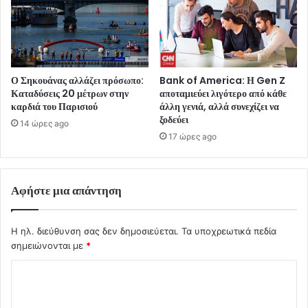
Ο Σηκουάνας αλλάζει πρόσωπο:
Bank of America: Η Gen Z
Καταδύσεις 20 μέτρων στην
αποταμιεύει λιγότερο από κάθε
καρδιά του Παρισιού
άλλη γενιά, αλλά συνεχίζει να
ξοδεύει
14 ώρες ago
17 ώρες ago
Αφήστε μια απάντηση
Η ηλ. διεύθυνση σας δεν δημοσιεύεται.
Τα υποχρεωτικά πεδία
σημειώνονται με
*
Σ
χ