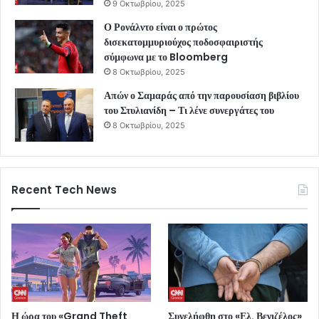
9 Οκτωβρίου, 2025
Ο Ρονάλντο είναι ο πρώτος
δισεκατομμυριούχος ποδοσφαιριστής
σύμφωνα με το Bloomberg
8 Οκτωβρίου, 2025
Απών ο Σαμαράς από την παρουσίαση βιβλίου
του Στυλιανίδη – Τι λένε συνεργάτες του
8 Οκτωβρίου, 2025
Recent Tech News
Η ώρα του «Grand Theft
Συνελήφθη στο «Ελ. Βενιζέλος»