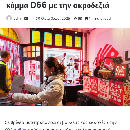
κόμμα D66 με την ακροδεξιά
Send
admin
30 Οκτωβρίου, 2025
68
1 minute read
an
email
Σε θρίλερ μετατρέπονται οι βουλευτικές εκλογές στην
Ολλανδία
, καθώς μέχρι στιγμής το φιλοευρωπαϊκό