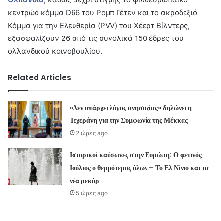
κεντρώο κόμμα D66 του Ρομπ Γέτεν και το ακροδεξιό
Κόμμα για την Ελευθερία (PVV) του Χέερτ Βίλντερς,
εξασφαλίζουν 26 από τις συνολικά 150 έδρες του
ολλανδικού κοινοβουλίου.
Related Articles
«Δεν υπάρχει λόγος ανησυχίας» δηλώνει η
Τεχεράνη για την Συμφωνία της Μέκκας
2 ώρες ago
Ιστορικοί καύσωνες στην Ευρώπη: Ο φετινός
Ιούλιος ο θερμότερος όλων – Το Ελ Νίνιο και τα
νέα ρεκόρ
5 ώρες ago