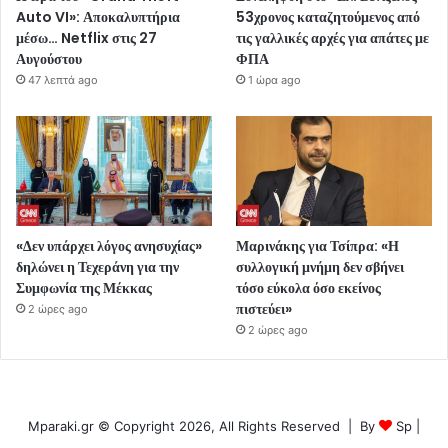
Auto VI»: Αποκαλυπτήρια
53χρονος καταζητούμενος από
μέσω… Netflix στις 27
τις γαλλικές αρχές για απάτες με
Αυγούστου
ΦΠΑ
47 λεπτά ago
1 ώρα ago
«Δεν υπάρχει λόγος ανησυχίας»
Μαρινάκης για Τσίπρα: «Η
δηλώνει η Τεχεράνη για την
συλλογική μνήμη δεν σβήνει
Συμφωνία της Μέκκας
τόσο εύκολα όσο εκείνος
πιστεύει»
2 ώρες ago
2 ώρες ago
Mparaki.gr © Copyright 2026, All Rights Reserved | By
Sp
|