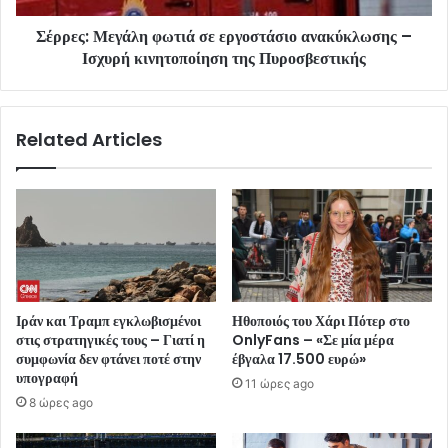
Σέρρες: Μεγάλη φωτιά σε εργοστάσιο ανακύκλωσης –
Ισχυρή κινητοποίηση της Πυροσβεστικής
Related Articles
Ιράν και Τραμπ εγκλωβισμένοι
Ηθοποιός του Χάρι Πότερ στο
στις στρατηγικές τους – Γιατί η
OnlyFans – «Σε μία μέρα
συμφωνία δεν φτάνει ποτέ στην
έβγαλα 17.500 ευρώ»
υπογραφή
11 ώρες ago
8 ώρες ago