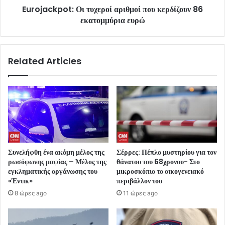
Eurojackpot: Οι τυχεροί αριθμοί που κερδίζουν 86
εκατομμύρια ευρώ
Related Articles
Συνελήφθη ένα ακόμη μέλος της
Σέρρες: Πέπλο μυστηρίου για τον
ρωσόφωνης μαφίας – Μέλος της
θάνατου του 68χρονου- Στο
εγκληματικής οργάνωσης του
μικροσκόπιο το οικογενειακό
«Έντικ»
περιβάλλον του
8 ώρες ago
11 ώρες ago