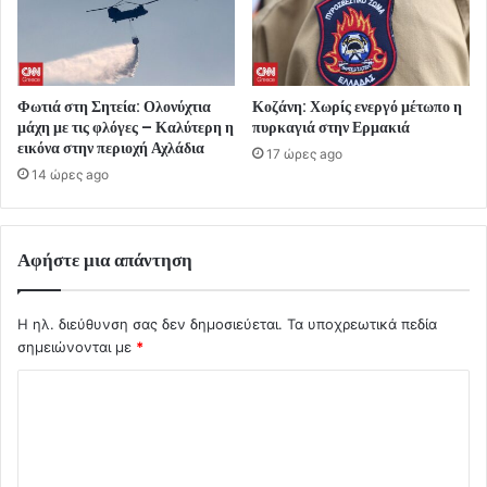
Φωτιά στη Σητεία: Ολονύχτια
Κοζάνη: Χωρίς ενεργό μέτωπο η
μάχη με τις φλόγες – Καλύτερη η
πυρκαγιά στην Ερμακιά
εικόνα στην περιοχή Αχλάδια
17 ώρες ago
14 ώρες ago
Αφήστε μια απάντηση
Η ηλ. διεύθυνση σας δεν δημοσιεύεται.
Τα υποχρεωτικά πεδία
σημειώνονται με
*
Σ
χ
ό
λ