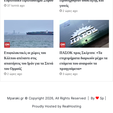
Ευρωπαϊκό Πρωτάθλημα Στίβου
Προσήχθησαν ιδιοκτήτης και
γονείς
37 λεπτά ago
2 ώρες ago
Επιφυλακτικές οι χώρες του
ΠΑΣΟΚ προς Σκέρτσο: «Τα
Κόλπου απέναντι στις
επιχειρήματα διαρκούν μέχρι τα
απαιτήσεις του Ιράν για τα Στενά
επόμενα που αναιρούν τα
του Ορμούζ
προηγούμενα»
2 ώρες ago
3 ώρες ago
Mparaki.gr © Copyright 2026, All Rights Reserved | By
Sp
|
Proudly Hosted by
RealHosting