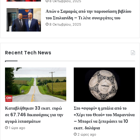
8 Οκτωβρίου, 2025
Απών ο Σαμαράς από την παρουσίαση βιβλίου
του Στυλιανίδη – Τι λένε συνεργάτες του
8 Οκτωβρίου, 2025
Recent Tech News
Καταβλήθηκαν 33 εκατ. ευρώ
Στο «σφυρί» η μπάλα από το
σε 67.746 δικαιούχους για την
«Χέρι του Θεού» του Μαραντόνα
αγορά λιπασμάτων
– Μπορεί να ξεπεράσει τα 10
εκατ. δολάρια
1 ώρα ago
2 ώρες ago