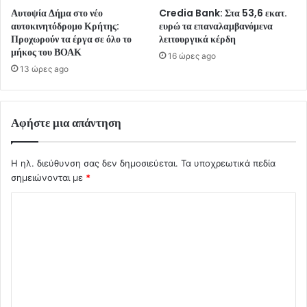
Αυτοψία Δήμα στο νέο
Credia Bank: Στα 53,6 εκατ.
αυτοκινητόδρομο Κρήτης:
ευρώ τα επαναλαμβανόμενα
Προχωρούν τα έργα σε όλο το
λειτουργικά κέρδη
μήκος του ΒΟΑΚ
16 ώρες ago
13 ώρες ago
Αφήστε μια απάντηση
Η ηλ. διεύθυνση σας δεν δημοσιεύεται.
Τα υποχρεωτικά πεδία
σημειώνονται με
*
Σ
χ
ό
λ
ι
ο