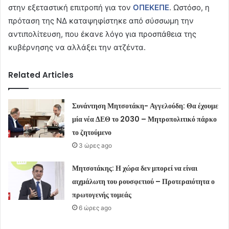
στην εξεταστική επιτροπή για τον
ΟΠΕΚΕΠΕ
. Ωστόσο, η
πρόταση της ΝΔ καταψηφίστηκε από σύσσωμη την
αντιπολίτευση, που έκανε λόγο για προσπάθεια της
κυβέρνησης να αλλάξει την ατζέντα.
Related Articles
Συνάντηση Μητσοτάκη- Αγγελούδη: Θα έχουμε
μία νέα ΔΕΘ το 2030 – Μητροπολιτικό πάρκο
το ζητούμενο
3 ώρες ago
Μητσοτάκης: Η χώρα δεν μπορεί να είναι
αιχμάλωτη του ρουσφετιού – Προτεραιότητα ο
πρωτογενής τομεάς
6 ώρες ago