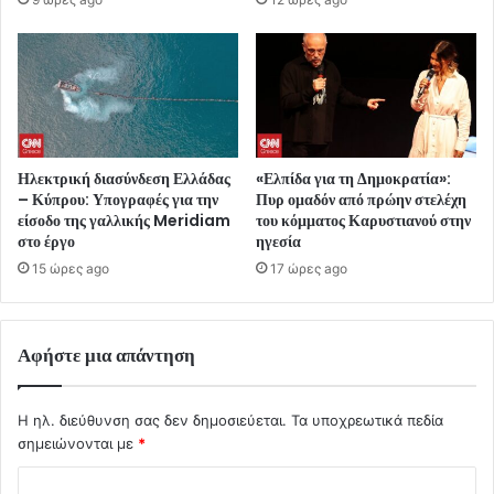
Ηλεκτρική διασύνδεση Ελλάδας
«Ελπίδα για τη Δημοκρατία»:
– Κύπρου: Υπογραφές για την
Πυρ ομαδόν από πρώην στελέχη
είσοδο της γαλλικής Meridiam
του κόμματος Καρυστιανού στην
στο έργο
ηγεσία
15 ώρες ago
17 ώρες ago
Αφήστε μια απάντηση
Η ηλ. διεύθυνση σας δεν δημοσιεύεται.
Τα υποχρεωτικά πεδία
σημειώνονται με
*
Σ