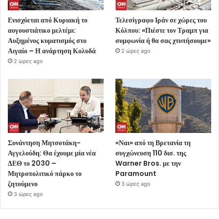
Ενισχύεται από Κυριακή το
Τελεσίγραφο Ιράν σε χώρες του
αυγουστιάτικο μελτέμι:
Κόλπου: «Πιέστε τον Τραμπ για
Αυξημένος κυματισμός στο
συμφωνία ή θα σας χτυπήσουμε»
Αιγαίο – Η ανάρτηση Κολυδά
2 ώρες ago
2 ώρες ago
Συνάντηση Μητσοτάκη-
«Ναι» από τη Βρετανία τη
Αγγελούδη: Θα έχουμε μία νέα
συγχώνευση 110 δισ. της
ΔΕΘ το 2030 –
Warner Bros. με την
Μητροπολιτικό πάρκο το
Paramount
ζητούμενο
3 ώρες ago
3 ώρες ago