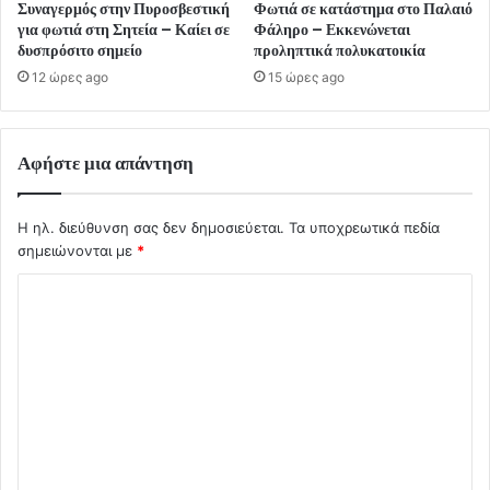
Συναγερμός στην Πυροσβεστική
Φωτιά σε κατάστημα στο Παλαιό
για φωτιά στη Σητεία – Καίει σε
Φάληρο – Εκκενώνεται
δυσπρόσιτο σημείο
προληπτικά πολυκατοικία
12 ώρες ago
15 ώρες ago
Αφήστε μια απάντηση
Η ηλ. διεύθυνση σας δεν δημοσιεύεται.
Τα υποχρεωτικά πεδία
σημειώνονται με
*
Σ
χ
ό
λ
ι
ο
*