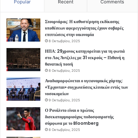
Popular
Recent
Comments
Στουρνάρας: Η καθυστέρηση εκδίκασης
υποθέσεων αφερεγγυότητας έχουν σοβαρές
επιπτώσεις στην οικονομία
8 Οκτωβρίου, 2025
ΗΠΑ: 29χρονος κατηγορείται για τη φωτιά
στο Λος Άντζελες με 31 νεκρούς – Πιθανή η
θανατική ποινή
8 Οκτωβρίου, 2025
Αναδιαμορφώνεται ο υγειονομικός χάρτης:
«Έρχονται» συγχωνεύσεις κλινικών εντός των
νοσοκομείων
9 Οκτωβρίου, 2025
Ο Ρονάλντο είναι ο πρώτος
δισεκατομμυριούχος ποδοσφαιριστής
σύμφωνα με το Bloomberg
8 Οκτωβρίου, 2025