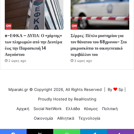
e-ΕΦΚΑ – ΔΥΠΑ: Ο «χάρτης»
Σέρρες: Πέπλο μυστηρίου για
των πληρωμών από την Δευτέρα
τον θάνατου του 68χρονου- Στο
έως την Παρασκευή 14
μικροσκόπιο το οικογενειακό
Αυγούστου
περιβάλλον του
2 ώρες ago
3 ώρες ago
Mparaki.gr © Copyright 2026, All Rights Reserved | By
Sp
|
Proudly Hosted by
RealHosting
Αρχική
Social NetWork
Ελλάδα
Κόσμος
Πολιτική
Οικονομία
Αθλητικά
Τεχνολογία