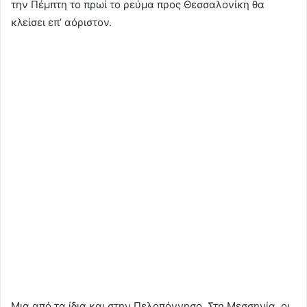
την Πέμπτη το πρωί το ρεύμα προς Θεσσαλονίκη θα
κλείσει επ’ αόριστον.
Μια από τα ίδια και στην Πελοπόννησο. Στη Μεσσηνία, οι