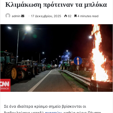
Κλιμάκωση πρότειναν τα μπλόκα
Send
admin
17 Δεκεμβρίου, 2025
62
4 minutes read
an
email
Σε ένα ιδιαίτερα κρίσιμο σημείο βρίσκονται οι
διαβουλεύσεις μεταξύ
αγροτών
, καθώς αύριο Πέμπτη