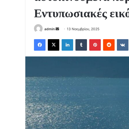
Εντυπωσιακές εικ
Send
admin
13 Νοεμβρίου, 2025
an
Facebook
X
LinkedIn
Tumblr
Pinterest
Reddit
email