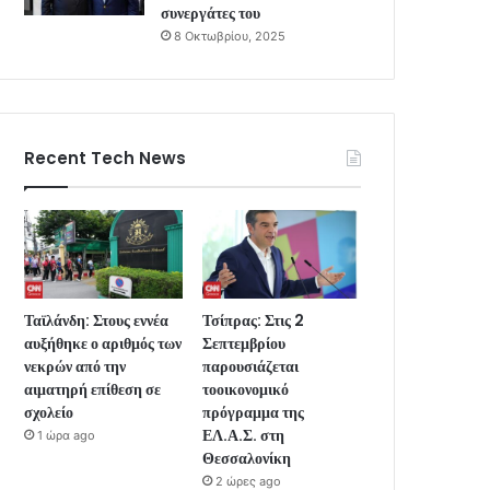
συνεργάτες του
8 Οκτωβρίου, 2025
Recent Tech News
Ταϊλάνδη: Στους εννέα
Τσίπρας: Στις 2
αυξήθηκε ο αριθμός των
Σεπτεμβρίου
νεκρών από την
παρουσιάζεται
αιματηρή επίθεση σε
τοοικονομικό
σχολείο
πρόγραμμα της
ΕΛ.Α.Σ. στη
1 ώρα ago
Θεσσαλονίκη
2 ώρες ago