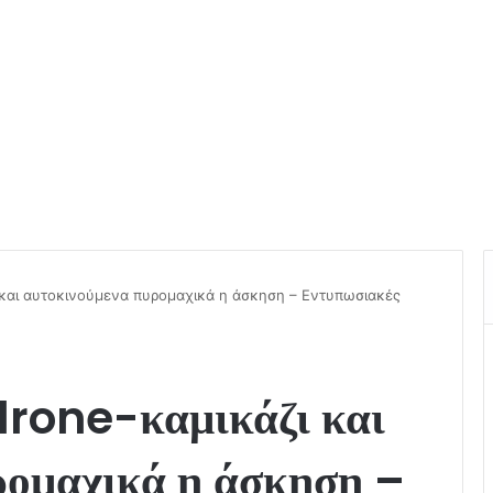
 και αυτοκινούμενα πυρομαχικά η άσκηση – Εντυπωσιακές
rone-καμικάζι και
ρομαχικά η άσκηση –