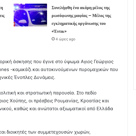
τη
Συνελήφθη ένα ακόμη μέλος της
εις
ρωσόφωνης μαφίας – Μέλος της
εγκληματικής οργάνωσης του
«Έντικ»
4 ώρες ago
ορική άσκησης που έγινε στο ύψωμα Αγιος Γεώργιος
ones -καμικάζι και αυτοκινούμενων πυρομαχικών που
ηνικές Ένοπλες Δυνάμεις.
ιτική και στρατιωτική παρουσία. Στο πεδίο
ος Χούπης, οι πρέσβεις Ρουμανίας, Κροατίας και
ενικού, καθώς και ανώτατοι αξιωματικοί από Ελλάδα
και διοικητές των συμμετεχουσών χωρών,