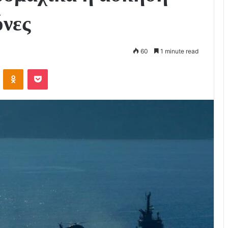
όνες
60
1 minute read
VKontakte
Odnoklassniki
Pocket