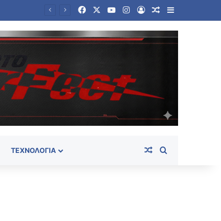
Facebook
X
YouTube
Instagram
Log In
Random Article
Sidebar
Ταϊλάνδη: Στους εννέα αυξήθηκε ο αριθμός των νεκρών από την αιματηρή επίθεση σε σχολείο
Random Article
Search for
ΤΕΧΝΟΛΟΓΊΑ