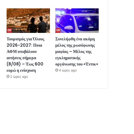
Τουρισμός για Όλους
Συνελήφθη ένα ακόμη
2026-2027: Ποια
μέλος της ρωσόφωνης
ΑΦΜ υποβάλουν
μαφίας – Μέλος της
αιτήσεις σήμερα
εγκληματικής
(8/08) – Έως 600
οργάνωσης του «Έντικ»
ευρώ η ενίσχυση
4 ώρες ago
2 ώρες ago