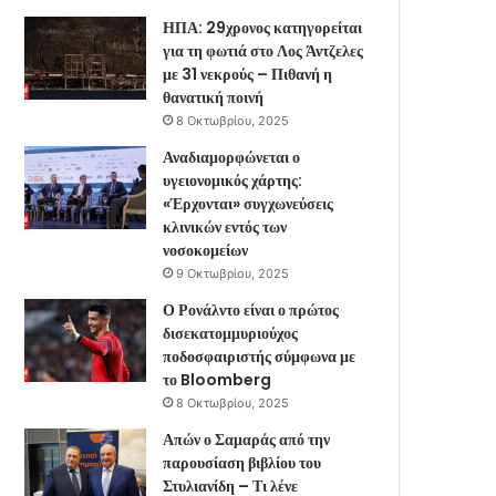
ΗΠΑ: 29χρονος κατηγορείται
για τη φωτιά στο Λος Άντζελες
με 31 νεκρούς – Πιθανή η
θανατική ποινή
8 Οκτωβρίου, 2025
Αναδιαμορφώνεται ο
υγειονομικός χάρτης:
«Έρχονται» συγχωνεύσεις
κλινικών εντός των
νοσοκομείων
9 Οκτωβρίου, 2025
Ο Ρονάλντο είναι ο πρώτος
δισεκατομμυριούχος
ποδοσφαιριστής σύμφωνα με
το Bloomberg
8 Οκτωβρίου, 2025
Απών ο Σαμαράς από την
παρουσίαση βιβλίου του
Στυλιανίδη – Τι λένε