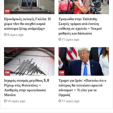
Προεδρικές εκλογές Γαλλία: Η
Τραγωδία στην Ταϊλάνδη:
χώρα «δεν θα ανεχθεί καμιά
Σκηνές τρόμου από ένοπλη
απόπειρα ξένης ανάμειξης»
επίθεση σε σχολείο – Νεκροί
μαθητές και δάσκαλοι
8 ώρες ago
11 ώρες ago
Ισχυρός σεισμός μεγέθους 5,8
Τραμπ για Ιράν: «Πιστεύω ότι ο
Ρίχτερ στις Φιλιππίνες –
πόλεμος θα τελειώσει αρκετά
Αισθητός στην πρωτεύουσα
σύντομα» – Τι είπε για το
Μανίλα
Ορμούζ
14 ώρες ago
17 ώρες ago