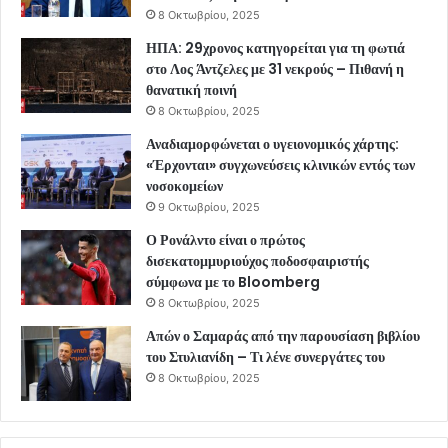
8 Οκτωβρίου, 2025
ΗΠΑ: 29χρονος κατηγορείται για τη φωτιά
στο Λος Άντζελες με 31 νεκρούς – Πιθανή η
θανατική ποινή
8 Οκτωβρίου, 2025
Αναδιαμορφώνεται ο υγειονομικός χάρτης:
«Έρχονται» συγχωνεύσεις κλινικών εντός των
νοσοκομείων
9 Οκτωβρίου, 2025
Ο Ρονάλντο είναι ο πρώτος
δισεκατομμυριούχος ποδοσφαιριστής
σύμφωνα με το Bloomberg
8 Οκτωβρίου, 2025
Απών ο Σαμαράς από την παρουσίαση βιβλίου
του Στυλιανίδη – Τι λένε συνεργάτες του
8 Οκτωβρίου, 2025