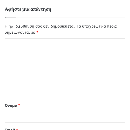
Αφήστε μια απάντηση
Η ηλ. διεύθυνση σας δεν δημοσιεύεται.
Τα υποχρεωτικά πεδία
σημειώνονται με
*
Σ
χ
ό
λ
ι
ο
*
Όνομα
*
Email
*