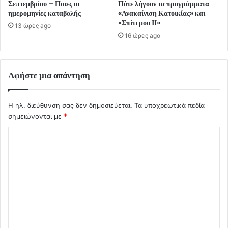
Σεπτεμβρίου – Ποιες οι
Πότε λήγουν τα προγράμματα
ημερομηνίες καταβολής
«Ανακαίνιση Κατοικίας» και
«Σπίτι μου ΙΙ»
13 ώρες ago
16 ώρες ago
Αφήστε μια απάντηση
Η ηλ. διεύθυνση σας δεν δημοσιεύεται.
Τα υποχρεωτικά πεδία
σημειώνονται με
*
Σ
χ
ό
λ
ι
ο
*