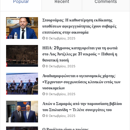
Popular
Recent
Comments
Στουρνάρας: Η καθυστέρηση εκδίκασης
υποθέσεων αφερεγγυότητας έχουν σοβαρές
επιπτώσεις στην οικονομία
8 Οκτωβρίου, 2025
ΗΠΑ: 29χρονος κατηγορείται για τη φωτιά
στο Λος Άντζελες με 31 νεκρούς – Πιθανή η
θανατική ποινή
8 Οκτωβρίου, 2025
Αναδιαμορφώνεται ο υγειονομικός χάρτης:
«Έρχονται» συγχωνεύσεις κλινικών εντός των
νοσοκομείων
9 Οκτωβρίου, 2025
Απών ο Σαμαράς από την παρουσίαση βιβλίου
του Στυλιανίδη – Τι λένε συνεργάτες του
8 Οκτωβρίου, 2025
Ο Ρονάλντο είναι ο πρώτος