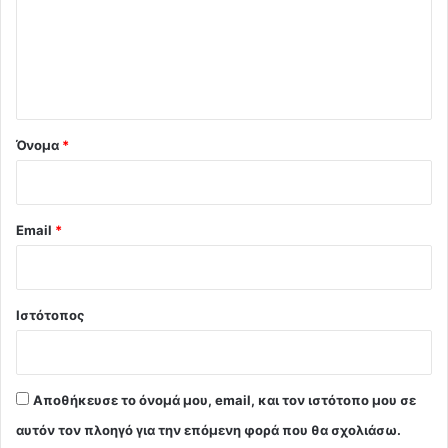
λ
ι
ο
*
Όνομα
*
Email
*
Ιστότοπος
Αποθήκευσε το όνομά μου, email, και τον ιστότοπο μου σε
αυτόν τον πλοηγό για την επόμενη φορά που θα σχολιάσω.