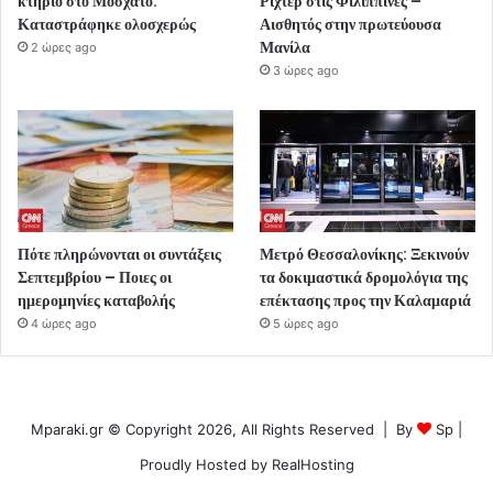
κτήριο στο Μοσχάτο:
Ρίχτερ στις Φιλιππίνες –
Καταστράφηκε ολοσχερώς
Αισθητός στην πρωτεύουσα
Μανίλα
2 ώρες ago
3 ώρες ago
Πότε πληρώνονται οι συντάξεις
Μετρό Θεσσαλονίκης: Ξεκινούν
Σεπτεμβρίου – Ποιες οι
τα δοκιμαστικά δρομολόγια της
ημερομηνίες καταβολής
επέκτασης προς την Καλαμαριά
4 ώρες ago
5 ώρες ago
Mparaki.gr © Copyright 2026, All Rights Reserved | By
Sp
|
Proudly Hosted by
RealHosting