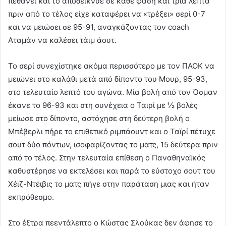
πεθάνει και το αποδείκνυε σε κάθε φάση και τρία λεπτά
πριν από το τέλος είχε καταφέρει να «τρέξει» σερί 0-7
και να μειώσει σε 95-91, αναγκάζοντας τον coach
Αταμάν να καλέσει τάιμ άουτ.
Το σερί συνεχίστηκε ακόμα περισσότερο με τον ΠΑΟΚ να
μειώνει στο καλάθι μετά από δίποντο του Μουρ, 95-93,
στο τελευταίο λεπτό του αγώνα. Μία βολή από τον Όσμαν
έκανε το 96-93 και στη συνέχεια ο Ταιρί με ½ βολές
μείωσε στο δίποντο, αστόχησε στη δεύτερη βολή ο
Μπέβερλι πήρε το επιθετικό ριμπάουντ και ο Ταϊρί πέτυχε
σουτ δύο πόντων, ισοφαρίζοντας το ματς, 15 δεύτερα πριν
από το τέλος. Στην τελευταία επίθεση ο Παναθηναϊκός
καθυστέρησε να εκτελέσει και παρά το εύστοχο σουτ του
Χέιζ-Ντέιβις το ματς πήγε στην παράταση μιας και ήταν
εκπρόθεσμο.
Στο έξτρα πεεντάλεπτο ο Κώστας Σλούκας δεν άφησε το