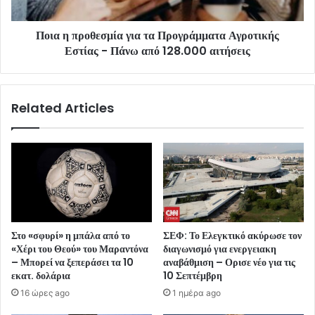
Ποια η προθεσμία για τα Προγράμματα Αγροτικής
Εστίας - Πάνω από 128.000 αιτήσεις
Related Articles
Στο «σφυρί» η μπάλα από το
ΣΕΦ: Το Ελεγκτικό ακύρωσε τον
«Χέρι του Θεού» του Μαραντόνα
διαγωνισμό για ενεργειακη
– Μπορεί να ξεπεράσει τα 10
αναβάθμιση – Ορισε νέο για τις
εκατ. δολάρια
10 Σεπτέμβρη
16 ώρες ago
1 ημέρα ago