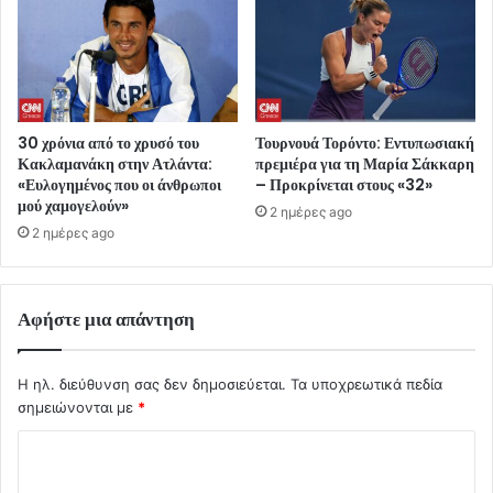
30 χρόνια από το χρυσό του
Τουρνουά Τορόντο: Εντυπωσιακή
Κακλαμανάκη στην Ατλάντα:
πρεμιέρα για τη Μαρία Σάκκαρη
«Ευλογημένος που οι άνθρωποι
– Προκρίνεται στους «32»
μού χαμογελούν»
2 ημέρες ago
2 ημέρες ago
Αφήστε μια απάντηση
Η ηλ. διεύθυνση σας δεν δημοσιεύεται.
Τα υποχρεωτικά πεδία
σημειώνονται με
*
Σ
χ