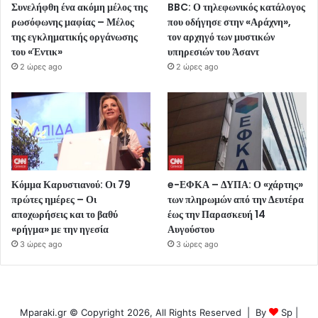
Συνελήφθη ένα ακόμη μέλος της
BBC: Ο τηλεφωνικός κατάλογος
ρωσόφωνης μαφίας – Μέλος
που οδήγησε στην «Αράχνη»,
της εγκληματικής οργάνωσης
τον αρχηγό των μυστικών
του «Έντικ»
υπηρεσιών του Άσαντ
2 ώρες ago
2 ώρες ago
Κόμμα Καρυστιανού: Οι 79
e-ΕΦΚΑ – ΔΥΠΑ: Ο «χάρτης»
πρώτες ημέρες – Οι
των πληρωμών από την Δευτέρα
αποχωρήσεις και το βαθύ
έως την Παρασκευή 14
«ρήγμα» με την ηγεσία
Αυγούστου
3 ώρες ago
3 ώρες ago
Mparaki.gr © Copyright 2026, All Rights Reserved | By
Sp
|