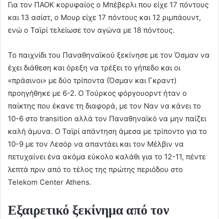
Για τον ΠΑΟΚ κορυφαίος ο Μπέβερλι που είχε 17 πόντους
και 13 ασίστ, ο Μουρ είχε 17 πόντους και 12 ριμπάουντ,
ενώ ο Ταϊρί τελείωσε τον αγώνα με 18 πόντους.
Το παιχνίδι του Παναθηναϊκού ξεκίνησε με τον Όσμαν να
έχει διάθεση και όρεξη να τρέξει το γήπεδο και οι
«πράσινοι» με δύο τρίποντα (Όσμαν και Γκραντ)
προηγήθηκε με 6-2. Ο Τούρκος φόργουορντ ήταν ο
παίκτης που έκανε τη διαφορά, με τον Ναν να κάνει το
10-6 στο transition αλλά τον Παναθηναϊκό να μην παίζει
καλή άμυνα. Ο Ταϊρί απάντηση άμεσα με τρίποντο για το
10-9 με τον Λεσόρ να απαντάει και τον Μέλβιν να
πετυχαίνει ένα ακόμα εύκολο καλάθι για το 12-11, πέντε
λεπτά πριν από το τέλος της πρώτης περιόδου στο
Telekom Center Athens.
Εξαιρετικό ξεκίνημα από τον