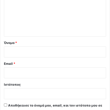
ό
λ
ι
ο
*
Όνομα
*
Email
*
Ιστότοπος
Αποθήκευσε το όνομά μου, email, και τον ιστότοπο μου σε