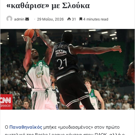
«καθάρισε» με Σλούκα
Send
admin
29 Μαΐου, 2026
31
4 minutes read
an
email
Ο
Παναθηναϊκός
μπήκε «μουδιασμένος» στον πρώτο
ημιτελικό της Baske League κόντρα στον ΠΑΟΚ, αλλά ο