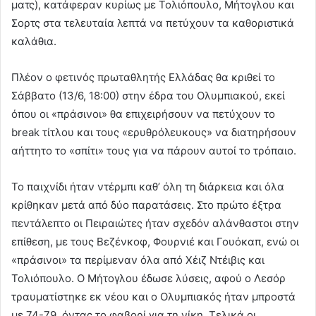
ματς), κατάφεραν κυρίως με Τολιόπουλο, Μήτογλου και
Σορτς στα τελευταία λεπτά να πετύχουν τα καθοριστικά
καλάθια.
Πλέον ο φετινός πρωταθλητής Ελλάδας θα κριθεί το
Σάββατο (13/6, 18:00) στην έδρα του Ολυμπιακού, εκεί
όπου οι «πράσινοι» θα επιχειρήσουν να πετύχουν το
break τίτλου και τους «ερυθρόλευκους» να διατηρήσουν
αήττητο το «σπίτι» τους για να πάρουν αυτοί το τρόπαιο.
Το παιχνίδι ήταν ντέρμπι καθ’ όλη τη διάρκεια και όλα
κρίθηκαν μετά από δύο παρατάσεις. Στο πρώτο έξτρα
πεντάλεπτο οι Πειραιώτες ήταν σχεδόν αλάνθαστοι στην
επίθεση, με τους Βεζένκοφ, Φουρνιέ και Γουόκαπ, ενώ οι
«πράσινοι» τα περίμεναν όλα από Χέιζ Ντέιβις και
Τολιόπουλο. Ο Μήτογλου έδωσε λύσεις, αφού ο Λεσόρ
τραυματίστηκε εκ νέου και ο Ολυμπιακός ήταν μπροστά
με 74-79, όντας το φαβορί για τη νίκη. Τελικά οι