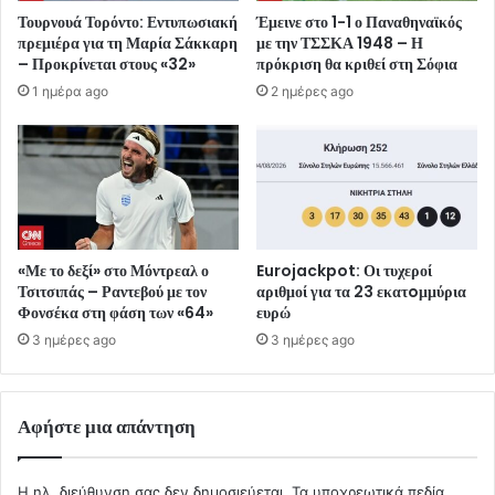
Τουρνουά Τορόντο: Εντυπωσιακή
Έμεινε στο 1-1 ο Παναθηναϊκός
πρεμιέρα για τη Μαρία Σάκκαρη
με την ΤΣΣΚΑ 1948 – Η
– Προκρίνεται στους «32»
πρόκριση θα κριθεί στη Σόφια
1 ημέρα ago
2 ημέρες ago
«Με το δεξί» στο Μόντρεαλ ο
Eurojackpot: Οι τυχεροί
Τσιτσιπάς – Ραντεβού με τον
αριθμοί για τα 23 εκατoμμύρια
Φονσέκα στη φάση των «64»
ευρώ
3 ημέρες ago
3 ημέρες ago
Αφήστε μια απάντηση
Η ηλ. διεύθυνση σας δεν δημοσιεύεται.
Τα υποχρεωτικά πεδία