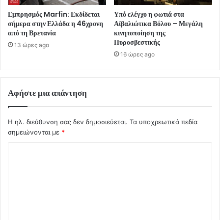
Εμπρησμός Marfin: Εκδίδεται
Υπό ελέγχο η φωτιά στα
σήμερα στην Ελλάδα η 46χρονη
Αϊβαλιώτικα Βόλου – Μεγάλη
από τη Βρετανία
κινητοποίηση της
Πυροσβεστικής
13 ώρες ago
16 ώρες ago
Αφήστε μια απάντηση
Η ηλ. διεύθυνση σας δεν δημοσιεύεται.
Τα υποχρεωτικά πεδία
σημειώνονται με
*
Σ
χ
ό
λ
ι