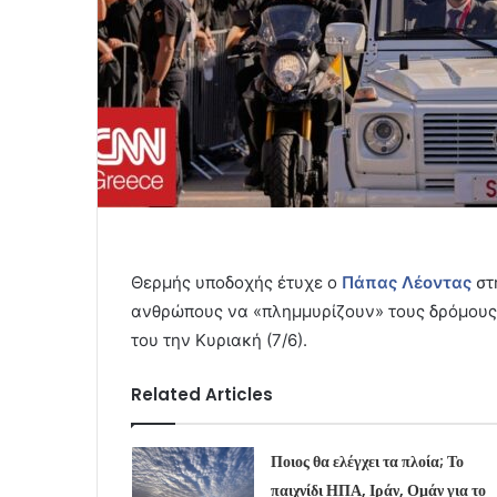
Θερμής υποδοχής έτυχε ο
Πάπας Λέοντας
στ
ανθρώπους να «πλημμυρίζουν» τους δρόμους 
του την Κυριακή (7/6).
Related Articles
Ποιος θα ελέγχει τα πλοία; Το
παιχνίδι ΗΠΑ, Ιράν, Ομάν για το