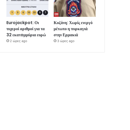
Eurojackpot: Οι
Κοζάνη: Χωρίς ενεργό
τυχεροί αριθμοί για τα
μέτωπο η πυρκαγιά
32 εκατoμμύρια ευρώ
στην Ερμακιά
2 ώρες ago
3 ώρες ago