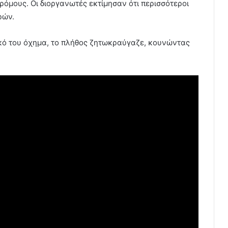
δρόμους. Οι διοργανωτές εκτίμησαν ότι περισσότεροι
ρών.
ικό του όχημα, το πλήθος ζητωκραύγαζε, κουνώντας