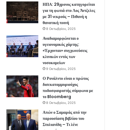
ΗΠΑ: 29χρονος κατηγορείται
για τη φωτιά στο Λος Άντζελες
με 31 νεκρούς – Πιθανή η
θανατική ποινή
8 Οκτωβρίου, 2025
Αναδιαμορφώνεται ο
υγειονομικός χάρτης:
«Έρχονται» συγχωνεύσεις
κλινικών εντός των
νοσοκομείων
9 Οκτωβρίου, 2025
Ο Ρονάλντο είναι ο πρώτος
δισεκατομμυριούχος
ποδοσφαιριστής σύμφωνα με
το Bloomberg
8 Οκτωβρίου, 2025
Απών ο Σαμαράς από την
παρουσίαση βιβλίου του
Στυλιανίδη – Τι λένε