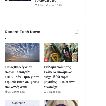
συνεργάτες του
8 Οκτωβρίου, 2025
Recent Tech News
Ποιος θα ελέγχει τα
Επίδομα διοίκησης
πλοία; Το παιχνίδι
Ενόπλων Δυνάμεων:
ΗΠΑ, Ιράν, Ομάν για το
Μέχρι 500 ευρώ
Ορμούζ και η συμφωνία
μηνιαίως – Ποιοι είναι
που δεν έρχεται
δικαιούχοι
33 λεπτά ago
2 ώρες ago