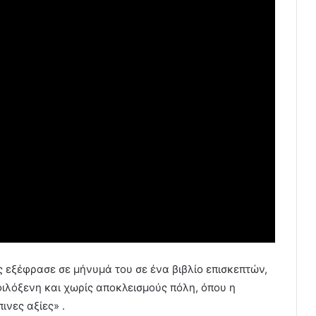
ς εξέφρασε σε μήνυμά του σε ένα βιβλίο επισκεπτών,
 φιλόξενη και χωρίς αποκλεισμούς πόλη, όπου η
νες αξίες» .