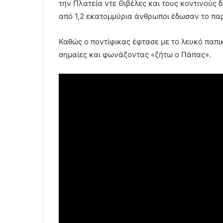
την Πλατεία ντε Θιβέλες και τους κοντινούς 
από 1,2 εκατομμύρια άνθρωποι έδωσαν το πα
Καθώς ο ποντίφικας έφτασε με το λευκό παπ
σημαίες και φωνάζοντας «ζήτω ο Πάπας».