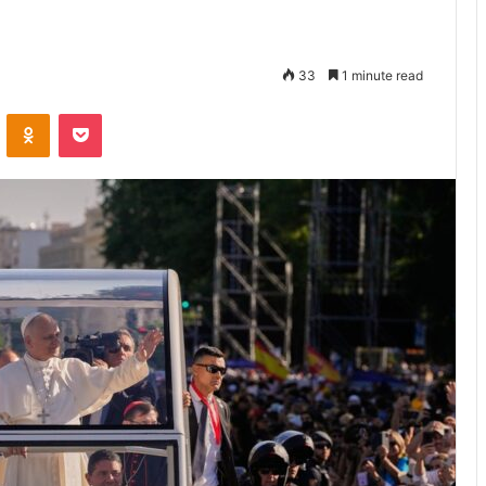
33
1 minute read
VKontakte
Odnoklassniki
Pocket