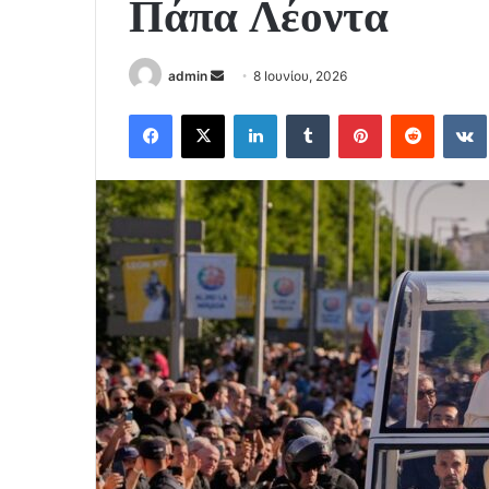
Πάπα Λέοντα
Send
admin
8 Ιουνίου, 2026
an
Facebook
X
LinkedIn
Tumblr
Pinterest
Reddit
email