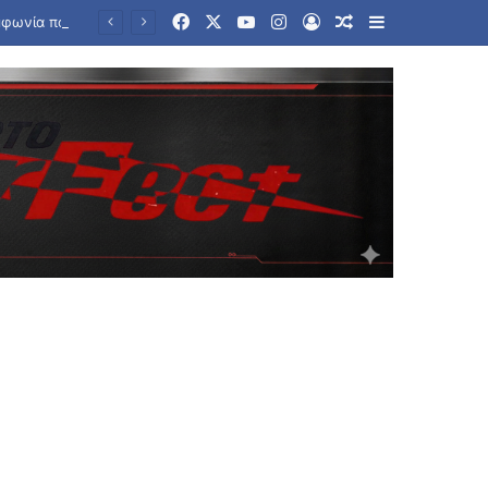
Facebook
X
YouTube
Instagram
Log In
Random Article
Sidebar
Ποιος θα ελέγχει τα πλοία; Το παιχνίδι ΗΠΑ, Ιράν, Ομάν για το Ορμούζ και η συμφωνία που δεν έρχεται