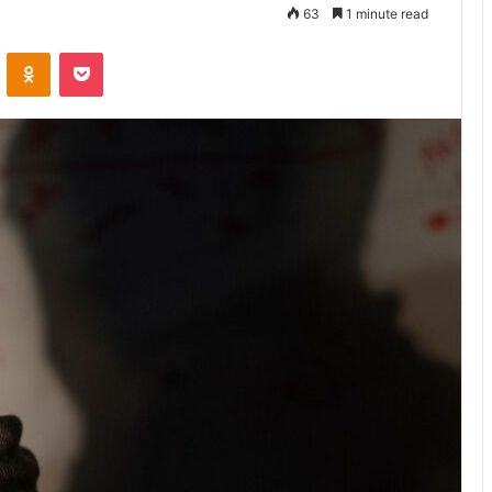
63
1 minute read
VKontakte
Odnoklassniki
Pocket