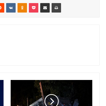
erest
Reddit
VKontakte
Odnoklassniki
Pocket
Share via Email
Print