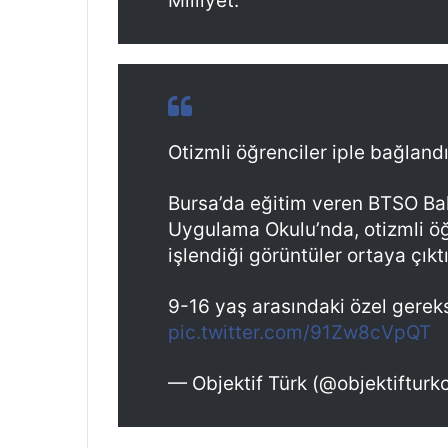
Milliyet.
Otizmli öğrenciler iple bağlan
Bursa’da eğitim veren BTSO Ba
Uygulama Okulu’nda, otizmli öğ
işlendiği görüntüler ortaya çıktı
9-16 yaş arasındaki özel gerek
pic.twitter.com/91Zw8cVpQT
— Objektif Türk (@objektiftur