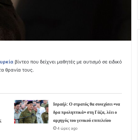
ουρκία
βίντεο που δείχνει μαθητές με αυτισμό σε ειδικό
τα θρανία τους.
Ισραήλ: Ο στρατός θα συνεχίσει «να
δρα προληπτικά» στη Γάζα, λέει ο
ς
αρχηγός του γενικού επιτελείου
4 ώρες ago