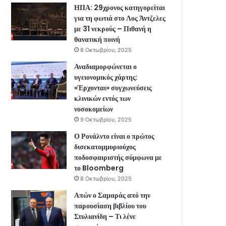
ΗΠΑ: 29χρονος κατηγορείται
για τη φωτιά στο Λος Άντζελες
με 31 νεκρούς – Πιθανή η
θανατική ποινή
8 Οκτωβρίου, 2025
Αναδιαμορφώνεται ο
υγειονομικός χάρτης:
«Έρχονται» συγχωνεύσεις
κλινικών εντός των
νοσοκομείων
9 Οκτωβρίου, 2025
Ο Ρονάλντο είναι ο πρώτος
δισεκατομμυριούχος
ποδοσφαιριστής σύμφωνα με
το Bloomberg
8 Οκτωβρίου, 2025
Απών ο Σαμαράς από την
παρουσίαση βιβλίου του
Στυλιανίδη – Τι λένε