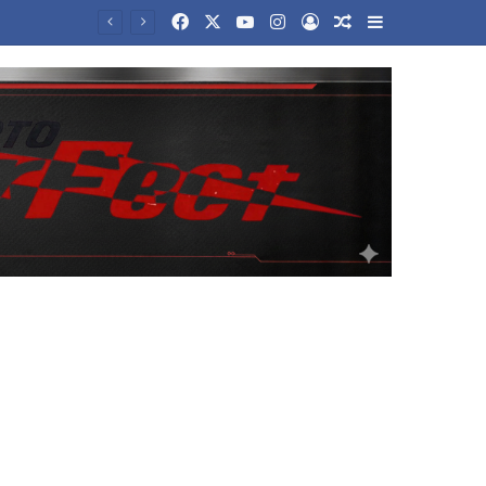
Facebook
X
YouTube
Instagram
Log In
Random Article
Sidebar
Ιταλία: Κέρδισε το Λόττο 1 εκατ. ευρώ, αλλά το πέταξε – Πώς το βρήκαν εργαζόμενοι καθαριότητας