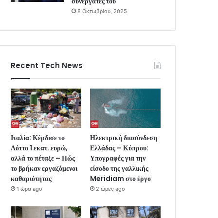
συνεργάτες του
8 Οκτωβρίου, 2025
Recent Tech News
Ιταλία: Κέρδισε το
Ηλεκτρική διασύνδεση
Λόττο 1 εκατ. ευρώ,
Ελλάδας – Κύπρου:
αλλά το πέταξε – Πώς
Υπογραφές για την
το βρήκαν εργαζόμενοι
είσοδο της γαλλικής
καθαριότητας
Meridiam στο έργο
1 ώρα ago
2 ώρες ago