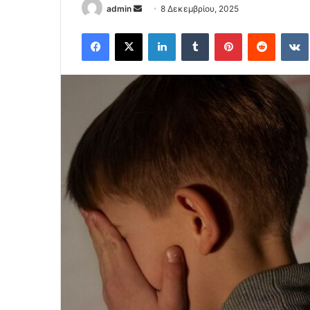
Send
admin
8 Δεκεμβρίου, 2025
an
Facebook
X
LinkedIn
Tumblr
Pinterest
Reddit
email