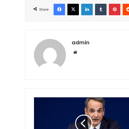
Facebook
X
LinkedIn
Tumblr
Pint
Share
admin
Website