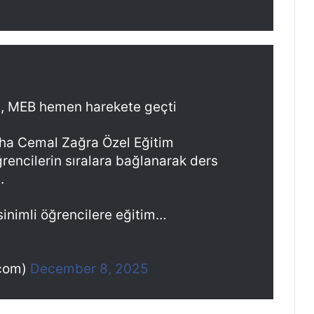
dı, MEB hemen harekete geçti
ha Cemal Zağra Özel Eğitim
rencilerin sıralara bağlanarak ders
.
sinimli öğrencilere eğitim…
kcom)
December 8, 2025