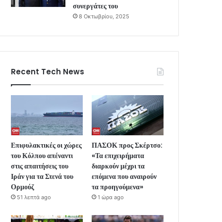
συνεργάτες του
8 Οκτωβρίου, 2025
Recent Tech News
Επιφυλακτικές οι χώρες
ΠΑΣΟΚ προς Σκέρτσο:
του Κόλπου απέναντι
«Τα επιχειρήματα
στις απαιτήσεις του
διαρκούν μέχρι τα
Ιράν για τα Στενά του
επόμενα που αναιρούν
Ορμούζ
τα προηγούμενα»
51 λεπτά ago
1 ώρα ago