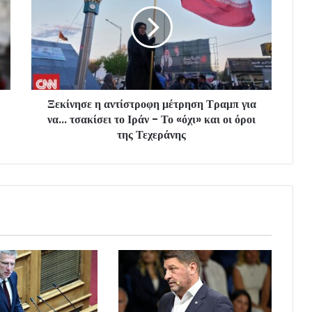
Ξεκίνησε η αντίστροφη μέτρηση Τραμπ για
να... τσακίσει το Ιράν - Το «όχι» και οι όροι
της Τεχεράνης