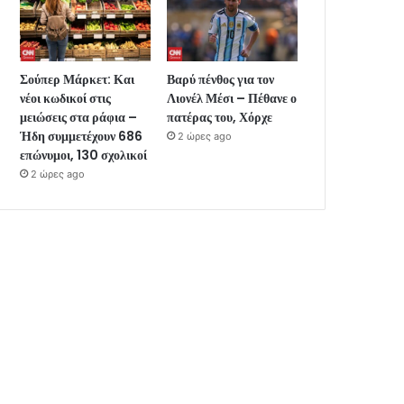
Σούπερ Μάρκετ: Και
Βαρύ πένθος για τον
νέοι κωδικοί στις
Λιονέλ Μέσι – Πέθανε ο
μειώσεις στα ράφια –
πατέρας του, Χόρχε
Ήδη συμμετέχουν 686
2 ώρες ago
επώνυμοι, 130 σχολικοί
2 ώρες ago