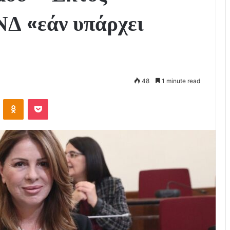
ΝΔ «εάν υπάρχει
48
1 minute read
VKontakte
Odnoklassniki
Pocket