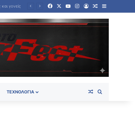
Facebook
X
YouTube
Instagram
Log In
Random Article
Sidebar
Επιφυλακτικές οι χώρες του Κόλπου απέναντι στις απαιτήσεις του Ιράν για τα Στενά του Ορμούζ
Random Article
Search for
ΤΕΧΝΟΛΟΓΊΑ