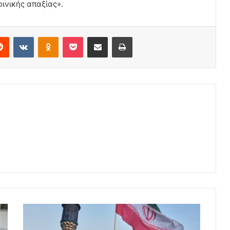
οινικής απαξίας».
erest
Reddit
VKontakte
Odnoklassniki
Pocket
Share via Email
Print