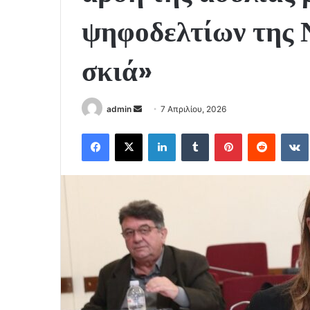
ψηφοδελτίων της 
σκιά»
Send
admin
7 Απριλίου, 2026
an
Facebook
X
LinkedIn
Tumblr
Pinterest
Reddit
email