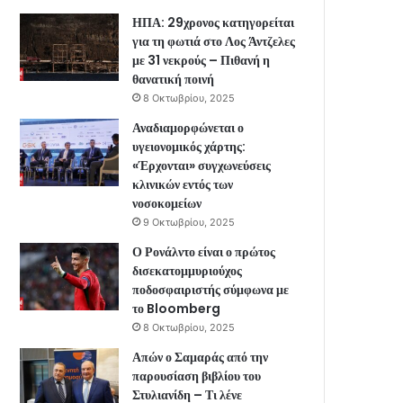
ΗΠΑ: 29χρονος κατηγορείται
για τη φωτιά στο Λος Άντζελες
με 31 νεκρούς – Πιθανή η
θανατική ποινή
8 Οκτωβρίου, 2025
Αναδιαμορφώνεται ο
υγειονομικός χάρτης:
«Έρχονται» συγχωνεύσεις
κλινικών εντός των
νοσοκομείων
9 Οκτωβρίου, 2025
Ο Ρονάλντο είναι ο πρώτος
δισεκατομμυριούχος
ποδοσφαιριστής σύμφωνα με
το Bloomberg
8 Οκτωβρίου, 2025
Απών ο Σαμαράς από την
παρουσίαση βιβλίου του
Στυλιανίδη – Τι λένε